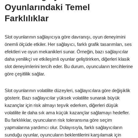
Oyunlarındaki Temel
Farklılıklar
Slot oyunlarının sağlayıcıya göre davranışı, oyun deneyimini
önemli ölçüde etkiler. Her sağlayıcı, farklı grafik tasarımları, ses
efektleri ve oyun mekanikleri sunar. Örneğin, bazı sağlayıcılar
daha yenilikçi ve etkileşimli oyunlar geliştirirken, diğerleri klasik
slot deneyimlerini tercih eder. Bu durum, oyuncuların tercihlerine
göre çeşitlilik sağlar.
Slot oyunlarının volatilite düzeyleri, sağlayıcılara göre değişiklik
gösterir. Bazı sağlayıcılar yüksek volatilite sunarak büyük
kazançlar için risk almayı teşvik ederken, diğerleri düşük
volatilite ile daha sık ama küçük kazançlar sağlamayı hedefler.
Bu farklılıklar, oyuncuların risk toleransına göre seçim
yapmalarına yardımcı olur. Dolayısıyla, farklı sağlayıcıların
sunduğu oyunlar, oyuncuların beklentilerini karşılamak için