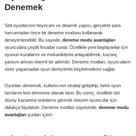
Denemek
Slot oyunlarının heyecanı ve dinamik yapısı, gerçekte para
harcamadan önce bir deneme modunu kullanarak
deneyimlenebilir. Bu sayede,
deneme modu avantajları
oyunculara çeşitli fırsatlar sunar. Özellikle yeni başlayanlar için
oyunun kurallarını ve mekaniklerini anlayabilmek, kazanç
şansını artıran önemli bir adımdır. Deneme modları, oyuncuların
stres yaşamadan oyun deneyimini keşfetmelerini sağlar.
Oyunları denemek, kullanıcının strateji geliştirip, farklı oyun
tarzlarını test etmesine olanak tanır. Bu süreç, özellikle üst
düzey kazanma oranlarını görmek isteyen oyuncular için
oldukça faydalıdır. Deneme modları sayesinde;
deneme modu
avantajları
şunları içerir: