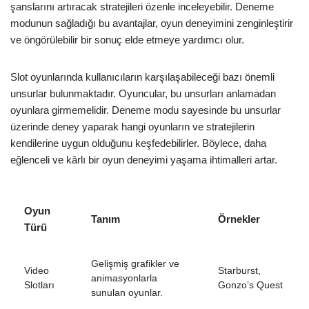
şanslarını artıracak stratejileri özenle inceleyebilir. Deneme
modunun sağladığı bu avantajlar, oyun deneyimini zenginleştirir
ve öngörülebilir bir sonuç elde etmeye yardımcı olur.
Slot oyunlarında kullanıcıların karşılaşabileceği bazı önemli
unsurlar bulunmaktadır. Oyuncular, bu unsurları anlamadan
oyunlara girmemelidir. Deneme modu sayesinde bu unsurlar
üzerinde deney yaparak hangi oyunların ve stratejilerin
kendilerine uygun olduğunu keşfedebilirler. Böylece, daha
eğlenceli ve kârlı bir oyun deneyimi yaşama ihtimalleri artar.
Oyun
Tanım
Örnekler
Türü
Gelişmiş grafikler ve
Video
Starburst,
animasyonlarla
Slotları
Gonzo’s Quest
sunulan oyunlar.