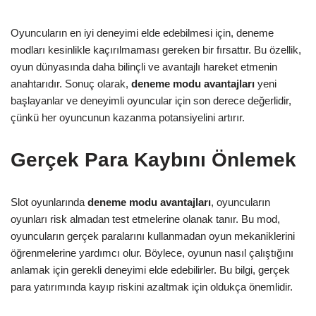
Oyuncuların en iyi deneyimi elde edebilmesi için, deneme
modları kesinlikle kaçırılmaması gereken bir fırsattır. Bu özellik,
oyun dünyasında daha bilinçli ve avantajlı hareket etmenin
anahtarıdır. Sonuç olarak,
deneme modu avantajları
yeni
başlayanlar ve deneyimli oyuncular için son derece değerlidir,
çünkü her oyuncunun kazanma potansiyelini artırır.
Gerçek Para Kaybını Önlemek
Slot oyunlarında
deneme modu avantajları
, oyuncuların
oyunları risk almadan test etmelerine olanak tanır. Bu mod,
oyuncuların gerçek paralarını kullanmadan oyun mekaniklerini
öğrenmelerine yardımcı olur. Böylece, oyunun nasıl çalıştığını
anlamak için gerekli deneyimi elde edebilirler. Bu bilgi, gerçek
para yatırımında kayıp riskini azaltmak için oldukça önemlidir.