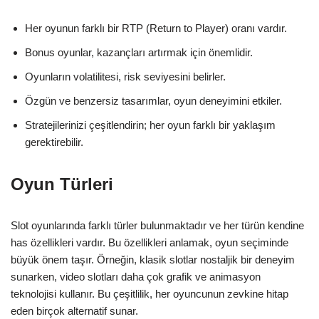
Her oyunun farklı bir RTP (Return to Player) oranı vardır.
Bonus oyunlar, kazançları artırmak için önemlidir.
Oyunların volatilitesi, risk seviyesini belirler.
Özgün ve benzersiz tasarımlar, oyun deneyimini etkiler.
Stratejilerinizi çeşitlendirin; her oyun farklı bir yaklaşım
gerektirebilir.
Oyun Türleri
Slot oyunlarında farklı türler bulunmaktadır ve her türün kendine
has özellikleri vardır. Bu özellikleri anlamak, oyun seçiminde
büyük önem taşır. Örneğin, klasik slotlar nostaljik bir deneyim
sunarken, video slotları daha çok grafik ve animasyon
teknolojisi kullanır. Bu çeşitlilik, her oyuncunun zevkine hitap
eden birçok alternatif sunar.