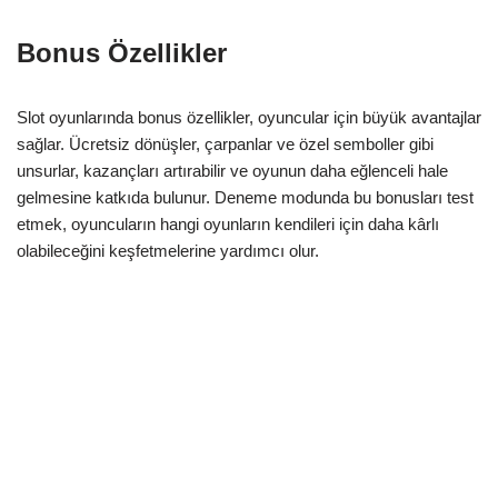
Bonus Özellikler
Slot oyunlarında bonus özellikler, oyuncular için büyük avantajlar
sağlar. Ücretsiz dönüşler, çarpanlar ve özel semboller gibi
unsurlar, kazançları artırabilir ve oyunun daha eğlenceli hale
gelmesine katkıda bulunur. Deneme modunda bu bonusları test
etmek, oyuncuların hangi oyunların kendileri için daha kârlı
olabileceğini keşfetmelerine yardımcı olur.