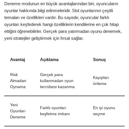
Deneme modunun en büyük avantajlarından biri, oyuncuların
oyunlar hakkında bilgi edinmeleridir. Slot oyunlarının çeşitli
temaları ve özellikleri vardır. Bu sayede, oyuncular farklı
oyunları keşfederek hangi özelliklerin kendilerine en çok hitap
ettiğini öğrenebilirler. Gerçek para yatırmadan oyunu denemek,
yeni stratejiler geliştirmek için fırsat sağlar.
Avantaj
Açıklama
Sonuç
Risk
Gerçek para
Kayıpları
Almadan
kullanmadan oyun
önleme
Oynama
tecrübesi kazanma
Yeni
Farklı oyunları
En iyi oyunu
Oyunları
keşfetme imkanı
seçme
Deneme