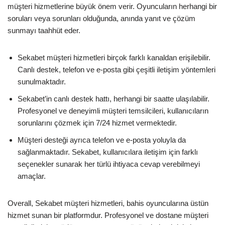
müşteri hizmetlerine büyük önem verir. Oyuncuların herhangi bir
soruları veya sorunları olduğunda, anında yanıt ve çözüm
sunmayı taahhüt eder.
Sekabet müşteri hizmetleri birçok farklı kanaldan erişilebilir.
Canlı destek, telefon ve e-posta gibi çeşitli iletişim yöntemleri
sunulmaktadır.
Sekabet’in canlı destek hattı, herhangi bir saatte ulaşılabilir.
Profesyonel ve deneyimli müşteri temsilcileri, kullanıcıların
sorunlarını çözmek için 7/24 hizmet vermektedir.
Müşteri desteği ayrıca telefon ve e-posta yoluyla da
sağlanmaktadır. Sekabet, kullanıcılara iletişim için farklı
seçenekler sunarak her türlü ihtiyaca cevap verebilmeyi
amaçlar.
Overall, Sekabet müşteri hizmetleri, bahis oyuncularına üstün
hizmet sunan bir platformdur. Profesyonel ve dostane müşteri