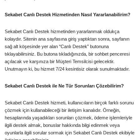
Sekabet Canlı Destek Hizmetinden Nasıl Yararlanabilirim?
Sekabet Canlı Destek hizmetinden yararlanmak oldukça
kolaydır. Sitenin ana sayfasına giriş yaptıktan sonra, sayfanın
sağ alt köşesinde yer alan “Canlı Destek” butonuna
tıklayabilirsiniz. Bu butona tıkladığınızda, bir sohbet penceresi
açılacak ve karşınıza bir Müşteri Temsilcisi gelecektir.
Unutmayın ki, bu hizmet 7/24 kesintisiz olarak sunulmaktadır.
Sekabet Canlı Destek ile Ne Tür Sorunları Çözebilirim?
Sekabet Canlı Destek hizmeti, kullanıcıların birçok farklı sorunu
çözmek için kullanabileceği bir iletişim kanalıdır. Örneğin,
hesaplarında yaşadıkları sorunları çözmek, ödeme işlemleriyle
ilgili destek almak, bonuslar hakkında bilgi edinmek veya
oyunlarla ilgili sorular sormak için Sekabet Canlı Destek ekibiyle