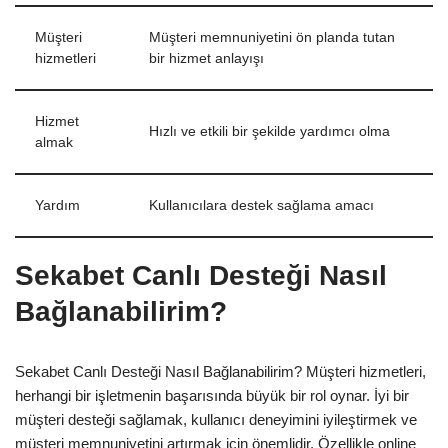
Müşteri
Müşteri memnuniyetini ön planda tutan
hizmetleri
bir hizmet anlayışı
Hizmet
Hızlı ve etkili bir şekilde yardımcı olma
almak
Yardım
Kullanıcılara destek sağlama amacı
Sekabet Canlı Desteği Nasıl
Bağlanabilirim?
Sekabet Canlı Desteği Nasıl Bağlanabilirim? Müşteri hizmetleri,
herhangi bir işletmenin başarısında büyük bir rol oynar. İyi bir
müşteri desteği sağlamak, kullanıcı deneyimini iyileştirmek ve
müşteri memnuniyetini artırmak için önemlidir. Özellikle online