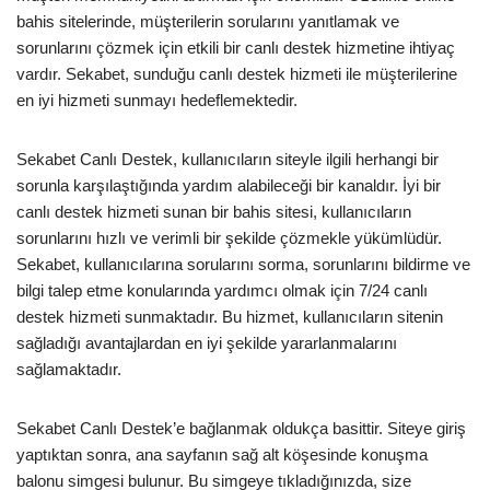
bahis sitelerinde, müşterilerin sorularını yanıtlamak ve
sorunlarını çözmek için etkili bir canlı destek hizmetine ihtiyaç
vardır. Sekabet, sunduğu canlı destek hizmeti ile müşterilerine
en iyi hizmeti sunmayı hedeflemektedir.
Sekabet Canlı Destek, kullanıcıların siteyle ilgili herhangi bir
sorunla karşılaştığında yardım alabileceği bir kanaldır. İyi bir
canlı destek hizmeti sunan bir bahis sitesi, kullanıcıların
sorunlarını hızlı ve verimli bir şekilde çözmekle yükümlüdür.
Sekabet, kullanıcılarına sorularını sorma, sorunlarını bildirme ve
bilgi talep etme konularında yardımcı olmak için 7/24 canlı
destek hizmeti sunmaktadır. Bu hizmet, kullanıcıların sitenin
sağladığı avantajlardan en iyi şekilde yararlanmalarını
sağlamaktadır.
Sekabet Canlı Destek’e bağlanmak oldukça basittir. Siteye giriş
yaptıktan sonra, ana sayfanın sağ alt köşesinde konuşma
balonu simgesi bulunur. Bu simgeye tıkladığınızda, size