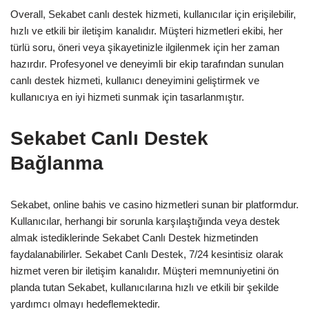
Overall, Sekabet canlı destek hizmeti, kullanıcılar için erişilebilir,
hızlı ve etkili bir iletişim kanalıdır. Müşteri hizmetleri ekibi, her
türlü soru, öneri veya şikayetinizle ilgilenmek için her zaman
hazırdır. Profesyonel ve deneyimli bir ekip tarafından sunulan
canlı destek hizmeti, kullanıcı deneyimini geliştirmek ve
kullanıcıya en iyi hizmeti sunmak için tasarlanmıştır.
Sekabet Canlı Destek
Bağlanma
Sekabet, online bahis ve casino hizmetleri sunan bir platformdur.
Kullanıcılar, herhangi bir sorunla karşılaştığında veya destek
almak istediklerinde Sekabet Canlı Destek hizmetinden
faydalanabilirler. Sekabet Canlı Destek, 7/24 kesintisiz olarak
hizmet veren bir iletişim kanalıdır. Müşteri memnuniyetini ön
planda tutan Sekabet, kullanıcılarına hızlı ve etkili bir şekilde
yardımcı olmayı hedeflemektedir.