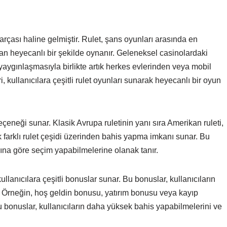
çası haline gelmiştir. Rulet, şans oyunları arasında en
ndan heyecanlı bir şekilde oynanır. Geleneksel casinolardaki
n yaygınlaşmasıyla birlikte artık herkes evlerinden veya mobil
i, kullanıcılara çeşitli rulet oyunları sunarak heyecanlı bir oyun
seçeneği sunar. Klasik Avrupa ruletinin yanı sıra Amerikan ruleti,
rçok farklı rulet çeşidi üzerinden bahis yapma imkanı sunar. Bu
larına göre seçim yapabilmelerine olanak tanır.
ullanıcılara çeşitli bonuslar sunar. Bu bonuslar, kullanıcıların
. Örneğin, hoş geldin bonusu, yatırım bonusu veya kayıp
Bu bonuslar, kullanıcıların daha yüksek bahis yapabilmelerini ve