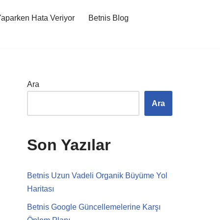
 Yaparken Hata Veriyor
Betnis Blog
Ara
Ara
Son Yazılar
Betnis Uzun Vadeli Organik Büyüme Yol
Haritası
Betnis Google Güncellemelerine Karşı