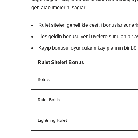
geri alabilmelerini sağlar.
Rulet siteleri genellikle çeşitli bonuslar sunarl
Hoş geldin bonusu yeni üyelere sunulan bir av
Kayıp bonusu, oyuncuların kayıplarının bir bö
Rulet Siteleri Bonus
Betnis
Rulet Bahis
Lightning Rulet