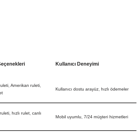
eçenekleri
Kullanıcı Deneyimi
uleti, Amerikan ruleti,
Kullanıcı dostu arayüz, hızlı ödemeler
et
uleti, hızlı rulet, canlı
Mobil uyumlu, 7/24 müşteri hizmetleri