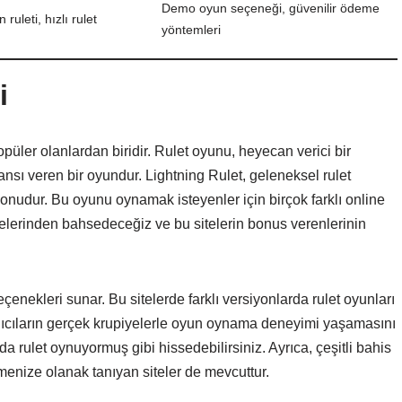
Demo oyun seçeneği, güvenilir ödeme
ruleti, hızlı rulet
yöntemleri
i
ler olanlardan biridir. Rulet oyunu, heyecan verici bir
sı veren bir oyundur. Lightning Rulet, geleneksel rulet
onudur. Bu oyunu oynamak isteyenler için birçok farklı online
telerinden bahsedeceğiz ve bu sitelerin bonus verenlerinin
eçenekleri sunar. Bu sitelerde farklı versiyonlarda rulet oyunları
llanıcıların gerçek krupiyelerle oyun oynama deneyimi yaşamasını
a rulet oynuyormuş gibi hissedebilirsiniz. Ayrıca, çeşitli bahis
emenize olanak tanıyan siteler de mevcuttur.