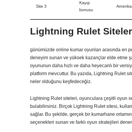
Kayıp
Site 3
Amerikan 
bonusu
Lightning Rulet Siteler
günümüzde online kumar oyunları arasında en popü
deneyim sunan ve yüksek kazançlar elde etme şan
oyununun daha hızlı ve daha heyecanlı bir versiy
platform mevcuttur. Bu yazıda, Lightning Rulet si
neler olduğunu keşfedeceğiz.
Lightning Rulet siteleri, oyunculara çeşitli oyun s
bulabilirsiniz. Birçok Lightning Rulet sitesi, ku
sağlar. Bu şekilde, gerçek bir kumarhane ortamınd
seçenekleri sunan ve farklı oyun stratejileri den