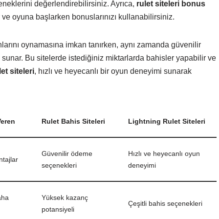
çeneklerini değerlendirebilirsiniz. Ayrıca,
rulet siteleri bonus
r ve oyuna başlarken bonuslarınızı kullanabilirsiniz.
oyunlarını oynamasına imkan tanırken, aynı zamanda güvenilir
nar. Bu sitelerde istediğiniz miktarlarda bahisler yapabilir ve
et siteleri
, hızlı ve heyecanlı bir oyun deneyimi sunarak
Veren
Rulet Bahis Siteleri
Lightning Rulet Siteleri
Güvenilir ödeme
Hızlı ve heyecanlı oyun
tajlar
seçenekleri
deneyimi
aha
Yüksek kazanç
Çeşitli bahis seçenekleri
potansiyeli