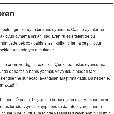
eren
popülerliğini koruyan bir şans oyunudur. Casino oyunlarına
 olarak oyun oynama imkanı sağlayan
rulet siteleri
de bu
ünümüzde pek çok bahis sitesi, kullanıcılarına çeşitli oyun
nekler arasında yer almaktadır.
cının önem verdiği bir özelliktir. Çünkü bonuslar, oyunculara
unda daha fazla bahis yapmak veya risk almadan farklı
 kendilerine sunacağı avantajları araştırmaktadır. Bu nedenle,
unmaktadır.
r bulunur. Örneğin, hoş geldin bonusu yeni üyelere sunulan ve
bonus türüdür. Ayrıca, kayıp bonusu da rulet oyuncularının
uların belirli bir süre içinde yaşadıkları kayıpların bir kısmını