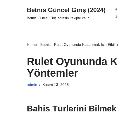
Betnis Güncel Giriş (2024)
B
İçeriğe
B
Betnis Güncel Giriş adresini takipte kalın.
geç
Home
-
Betnis
-
Rulet Oyununda Kazanmak İçin Etkili 
Rulet Oyununda Ka
Yöntemler
admin
Kasım 13, 2025
Bahis Türlerini Bilmek