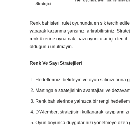
Her oyunda aynı bahis miktar
Stratejisi
Renk bahisleri, rulet oyununda en sık tercih edile
yaparak kazanma şansınızı artırabilirsiniz. Strateji
renk üzerine oynamak, bazı oyuncular için tercih
olduğunu unutmayın.
Renk Ve Sayı Stratejileri
Hedeflerinizi belirleyin ve oyun stilinizi buna 
Martingale stratejisinin avantajları ve dezavanta
Renk bahislerinde yalnızca bir rengi hedeflemek
D’Alembert stratejisini kullanarak kayıplarınızı
Oyun boyunca duygularınızı yönetmeye özen g