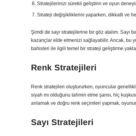
Stratejilerinizi sürekli geliştirin ve oyun deney
Strateji değişikliklerini yaparken, dikkatli ve h
Şimdi de sayı stratejilerine bir göz atalım. Sayı 
kazançlar elde etmenizi sağlayabilir. Ancak, bu 
bahisleri ile ilgili temel bir strateji geliştirme yakl
Renk Stratejileri
Renk stratejileri oluştururken, oyuncular genellikl
siyah mı olduğunu tahmin etme şansı, hiç kuşkusu
anlamak ve doğru renk seçimleri yapmak, oyunun g
Sayı Stratejileri