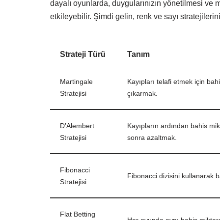
dayalı oyunlarda, duygularınızın yönetilmesi ve m
etkileyebilir. Şimdi gelin, renk ve sayı stratejilerin
Strateji Türü
Tanım
Martingale
Kayıpları telafi etmek için bahi
Stratejisi
çıkarmak.
D’Alembert
Kayıpların ardından bahis mik
Stratejisi
sonra azaltmak.
Fibonacci
Fibonacci dizisini kullanarak b
Stratejisi
Flat Betting