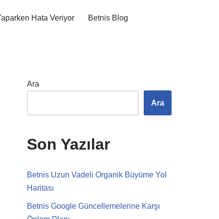
 Yaparken Hata Veriyor
Betnis Blog
Ara
Ara
Son Yazılar
Betnis Uzun Vadeli Organik Büyüme Yol
Haritası
Betnis Google Güncellemelerine Karşı