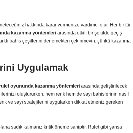
öneteceğiniz hakkında karar vermenize yardımcı olur. Her bir tür,
unda kazanma yöntemleri
arasında etkili bir şekilde geçiş
n, farklı bahis çeşitlerini denemekten çekinmeyin, çünkü kazanma
erini Uygulamak
rulet oyununda kazanma yöntemleri
arasında geliştirilecek
ilerinizi oluştururken, hem renk hem de sayı bahislerinin nasıl
i renk ve sayı stratejilerini uygularken dikkat etmeniz gereken
 plana sadık kalmanız kritik öneme sahiptir. Rulet gibi şansa