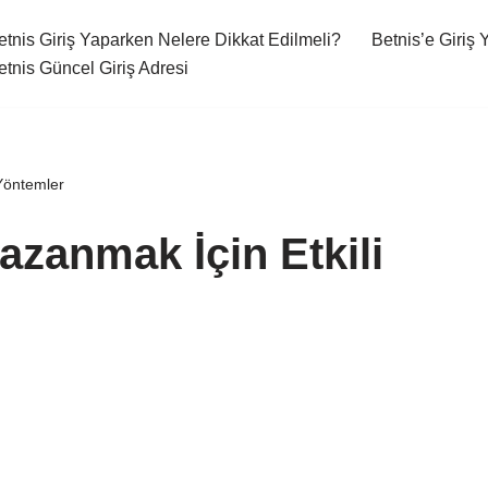
etnis Giriş Yaparken Nelere Dikkat Edilmeli?
Betnis’e Giriş
etnis Güncel Giriş Adresi
Yöntemler
zanmak İçin Etkili