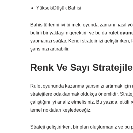
Yüksek/Düşük Bahisi
Bahis türlerini iyi bilmek, oyunda zamanı nasıl y
belirli bir yaklaşım gerektirir ve bu da
rulet oyun
yapmanızı sağlar. Kendi stratejinizi geliştirirke
şansınızı artırabilir.
Renk Ve Sayı Stratejil
Rulet oyununda kazanma şansınızı artırmak için
stratejilere odaklanmak oldukça önemlidir. Stratej
çalıştığını iyi analiz etmelisiniz. Bu yazıda, etkil
temel noktaları keşfedeceğiz.
Strateji geliştirirken, bir plan oluşturmanız ve bu