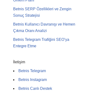
Önlem Planı
Betnis SERP Özellikleri ve Zengin
Sonuç Stratejisi
Betnis Kullanıcı Davranışı ve Hemen
Çıkma Oranı Analizi
Betnis Telegram Trafiğini SEO’ya
Entegre Etme
İletişim
Betnis Telegram
Betnis Instagram
Betnis Canlı Destek