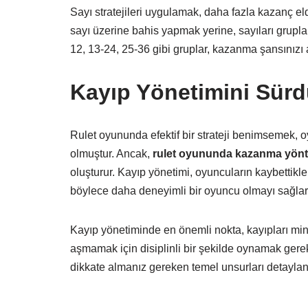
Sayı stratejileri uygulamak, daha fazla kazanç eld
sayı üzerine bahis yapmak yerine, sayıları gruplar
12, 13-24, 25-36 gibi gruplar, kazanma şansınızı ar
Kayıp Yönetimini Sür
Rulet oyununda efektif bir strateji benimsemek, o
olmuştur. Ancak,
rulet oyununda kazanma yönt
oluşturur. Kayıp yönetimi, oyuncuların kaybettikle
böylece daha deneyimli bir oyuncu olmayı sağlar
Kayıp yönetiminde en önemli nokta, kayıpları minim
aşmamak için disiplinli bir şekilde oynamak gerek
dikkate almanız gereken temel unsurları detaylan