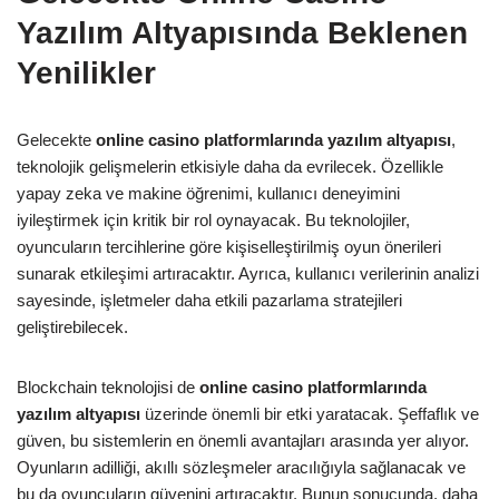
Yazılım Altyapısında Beklenen
Yenilikler
Gelecekte
online casino platformlarında yazılım altyapısı
,
teknolojik gelişmelerin etkisiyle daha da evrilecek. Özellikle
yapay zeka ve makine öğrenimi, kullanıcı deneyimini
iyileştirmek için kritik bir rol oynayacak. Bu teknolojiler,
oyuncuların tercihlerine göre kişiselleştirilmiş oyun önerileri
sunarak etkileşimi artıracaktır. Ayrıca, kullanıcı verilerinin analizi
sayesinde, işletmeler daha etkili pazarlama stratejileri
geliştirebilecek.
Blockchain teknolojisi de
online casino platformlarında
yazılım altyapısı
üzerinde önemli bir etki yaratacak. Şeffaflık ve
güven, bu sistemlerin en önemli avantajları arasında yer alıyor.
Oyunların adilliği, akıllı sözleşmeler aracılığıyla sağlanacak ve
bu da oyuncuların güvenini artıracaktır. Bunun sonucunda, daha