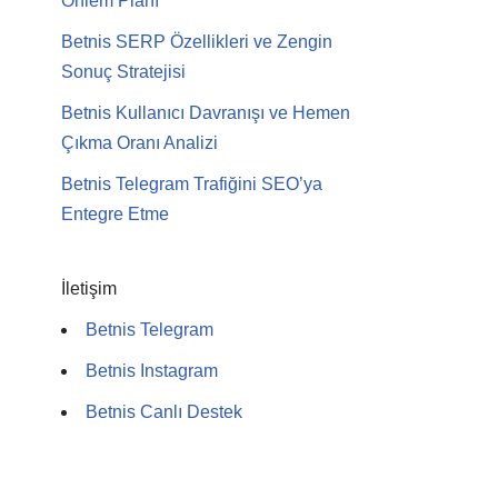
Önlem Planı
Betnis SERP Özellikleri ve Zengin
Sonuç Stratejisi
Betnis Kullanıcı Davranışı ve Hemen
Çıkma Oranı Analizi
Betnis Telegram Trafiğini SEO’ya
Entegre Etme
İletişim
Betnis Telegram
Betnis Instagram
Betnis Canlı Destek