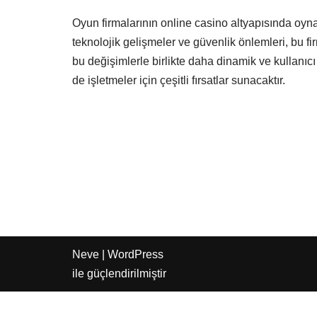
Oyun firmalarının online casino altyapısında oyna
teknolojik gelişmeler ve güvenlik önlemleri, bu fi
bu değişimlerle birlikte daha dinamik ve kullan
de işletmeler için çeşitli fırsatlar sunacaktır.
Neve
|
WordPress
ile güçlendirilmiştir
Betnis Blog
Betnis