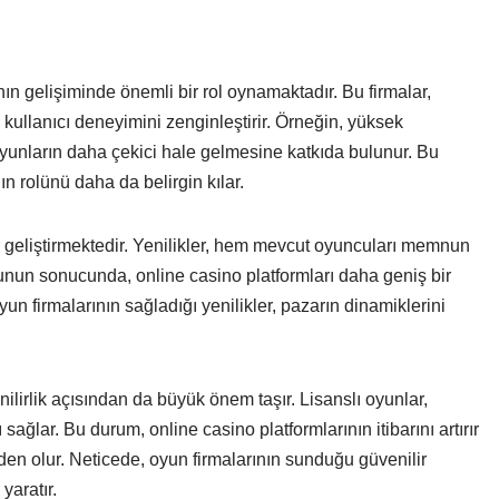
nın gelişiminde önemli bir rol oynamaktadır. Bu firmalar,
, kullanıcı deneyimini zenginleştirir. Örneğin, yüksek
, oyunların daha çekici hale gelmesine katkıda bulunur. Bu
n rolünü daha da belirgin kılar.
ar geliştirmektedir. Yenilikler, hem mevcut oyuncuları memnun
Bunun sonucunda, online casino platformları daha geniş bir
oyun firmalarının sağladığı yenilikler, pazarın dinamiklerini
enilirlik açısından da büyük önem taşır. Lisanslı oyunlar,
ğlar. Bu durum, online casino platformlarının itibarını artırır
den olur. Neticede, oyun firmalarının sunduğu güvenilir
yaratır.