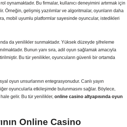
rol oynamaktadır. Bu firmalar, kullanıcı deneyimini artırmak için
ir. Örneğin, gelişmiş yazılımlar ve algoritmalar, oyunların daha
ıra, mobil uyumlu platformlar sayesinde oyuncular, istedikleri
arında da yenilikler sunmaktadır. Yüksek düzeyde şifreleme
ullanılmaktadır. Bunun yanı sıra, adil oyun sağlamak amacıyla
irilmiştir. Bu tür yenilikler, oyuncuların güvenli bir ortamda
osyal oyun unsurlarının entegrasyonudur. Canlı yayın
diğer oyuncularla etkileşimde bulunmasını sağlar. Böylece,
le gelir. Bu tür yenilikler,
online casino altyapısında oyun
ının Online Casino