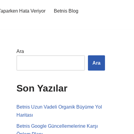
 Yaparken Hata Veriyor
Betnis Blog
Ara
Ara
Son Yazılar
Betnis Uzun Vadeli Organik Büyüme Yol
Haritası
Betnis Google Güncellemelerine Karşı