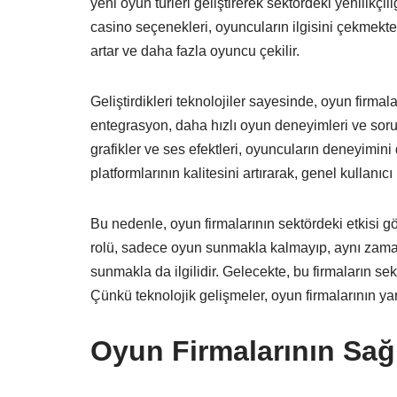
yeni oyun türleri geliştirerek sektördeki yenilikçil
casino seçenekleri, oyuncuların ilgisini çekmekte
artar ve daha fazla oyuncu çekilir.
Geliştirdikleri teknolojiler sayesinde, oyun firmal
entegrasyon, daha hızlı oyun deneyimleri ve sorun
grafikler ve ses efektleri, oyuncuların deneyimini 
platformlarının kalitesini artırarak, genel kullanı
Bu nedenle, oyun firmalarının sektördeki etkisi g
rolü, sadece oyun sunmakla kalmayıp, aynı zama
sunmakla da ilgilidir. Gelecekte, bu firmaların 
Çünkü teknolojik gelişmeler, oyun firmalarının yarat
Oyun Firmalarının Sağl