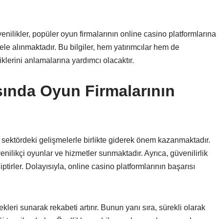
enilikler, popüler oyun firmalarının online casino platformlarına
 ele alınmaktadır. Bu bilgiler, hem yatırımcılar hem de
iklerini anlamalarına yardımcı olacaktır.
sında Oyun Firmalarının
, sektördeki gelişmelerle birlikte giderek önem kazanmaktadır.
yenilikçi oyunlar ve hizmetler sunmaktadır. Ayrıca, güvenilirlik
tirler. Dolayısıyla, online casino platformlarının başarısı
ekleri sunarak rekabeti artırır. Bunun yanı sıra, sürekli olarak