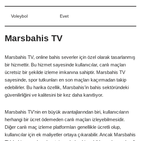
Voleybol
Evet
Marsbahis TV
Marsbahis TV, online bahis severler için özel olarak tasarlanmış
bir hizmettir. Bu hizmet sayesinde kullanıcılar, canlı maçları
ücretsiz bir şekilde izleme imkanına sahiptir. Marsbahis TV
sayesinde, spor tutkunları en son maçları kaçırmadan takip
edebilirler. Bu harika özellik, Marsbahis’in bahis sektöründeki
güvenilirliğini ve kalitesini bir kez daha kanıtlıyor.
Marsbahis TV’nin en büyük avantajlarından biri, kullanıcıların
herhangi bir ücret ödemeden canlı maçları izleyebilmesidir.
Diğer canlı maç izleme platformları genellikle ücretli olup,
kullanıcılar için ek maliyetler ortaya çıkarabilir. Ancak Marsbahis