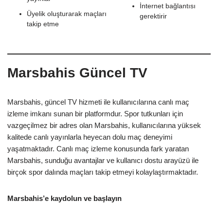
İnternet bağlantısı
Üyelik oluşturarak maçları
gerektirir
takip etme
Marsbahis Güncel TV
Marsbahis, güncel TV hizmeti ile kullanıcılarına canlı maç
izleme imkanı sunan bir platformdur. Spor tutkunları için
vazgeçilmez bir adres olan Marsbahis, kullanıcılarına yüksek
kalitede canlı yayınlarla heyecan dolu maç deneyimi
yaşatmaktadır. Canlı maç izleme konusunda fark yaratan
Marsbahis, sunduğu avantajlar ve kullanıcı dostu arayüzü ile
birçok spor dalında maçları takip etmeyi kolaylaştırmaktadır.
Marsbahis’e kaydolun ve başlayın