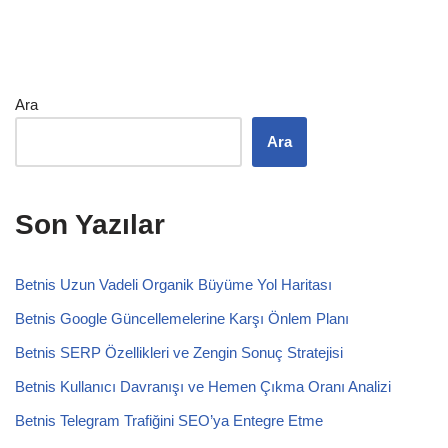
Ara
Ara
Son Yazılar
Betnis Uzun Vadeli Organik Büyüme Yol Haritası
Betnis Google Güncellemelerine Karşı Önlem Planı
Betnis SERP Özellikleri ve Zengin Sonuç Stratejisi
Betnis Kullanıcı Davranışı ve Hemen Çıkma Oranı Analizi
Betnis Telegram Trafiğini SEO’ya Entegre Etme