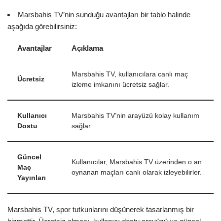
Marsbahis TV’nin sunduğu avantajları bir tablo halinde
aşağıda görebilirsiniz:
Avantajlar
Açıklama
Marsbahis TV, kullanıcılara canlı maç
Ücretsiz
izleme imkanını ücretsiz sağlar.
Kullanıcı
Marsbahis TV’nin arayüzü kolay kullanım
Dostu
sağlar.
Güncel
Kullanıcılar, Marsbahis TV üzerinden o an
Maç
oynanan maçları canlı olarak izleyebilirler.
Yayınları
Marsbahis TV, spor tutkunlarını düşünerek tasarlanmış bir