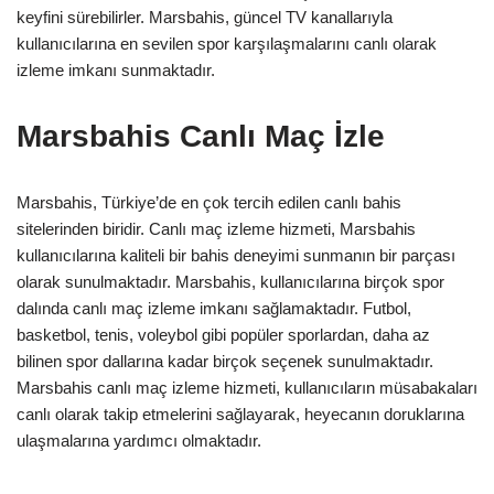
keyfini sürebilirler. Marsbahis, güncel TV kanallarıyla
kullanıcılarına en sevilen spor karşılaşmalarını canlı olarak
izleme imkanı sunmaktadır.
Marsbahis Canlı Maç İzle
Marsbahis, Türkiye’de en çok tercih edilen canlı bahis
sitelerinden biridir. Canlı maç izleme hizmeti, Marsbahis
kullanıcılarına kaliteli bir bahis deneyimi sunmanın bir parçası
olarak sunulmaktadır. Marsbahis, kullanıcılarına birçok spor
dalında canlı maç izleme imkanı sağlamaktadır. Futbol,
basketbol, tenis, voleybol gibi popüler sporlardan, daha az
bilinen spor dallarına kadar birçok seçenek sunulmaktadır.
Marsbahis canlı maç izleme hizmeti, kullanıcıların müsabakaları
canlı olarak takip etmelerini sağlayarak, heyecanın doruklarına
ulaşmalarına yardımcı olmaktadır.