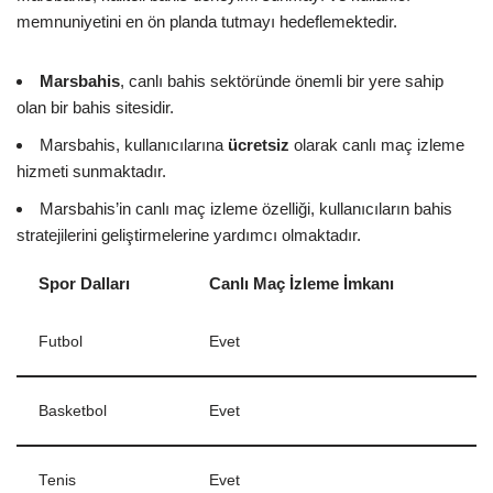
memnuniyetini en ön planda tutmayı hedeflemektedir.
Marsbahis
, canlı bahis sektöründe önemli bir yere sahip
olan bir bahis sitesidir.
Marsbahis, kullanıcılarına
ücretsiz
olarak canlı maç izleme
hizmeti sunmaktadır.
Marsbahis’in canlı maç izleme özelliği, kullanıcıların bahis
stratejilerini geliştirmelerine yardımcı olmaktadır.
Spor Dalları
Canlı Maç İzleme İmkanı
Futbol
Evet
Basketbol
Evet
Tenis
Evet