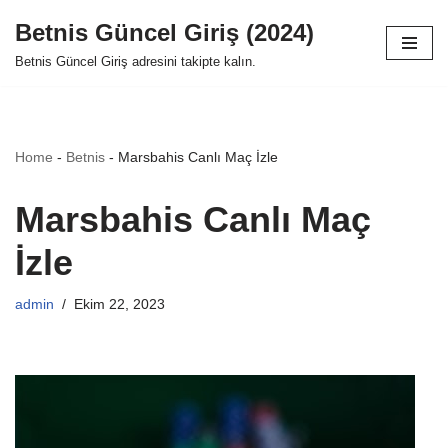
Betnis Güncel Giriş (2024)
İçeriğe
Betnis Güncel Giriş adresini takipte kalın.
geç
Home
-
Betnis
-
Marsbahis Canlı Maç İzle
Marsbahis Canlı Maç
İzle
admin
Ekim 22, 2023