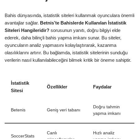
Bahis dünyasında, istatistik siteleri kullanmak oyunculara önemli
avantajlar sağlar.
Betnis’te Bahislerde Kullanılan İstatistik
Siteleri Hangileridir?
sorusunun yanıtı, doğru bilgiyi elde
ederek, daha bilinçli bahis yapma imkanı sunar. Bu siteler,
oyuncuların analiz yapmasını kolaylaştırarak, kazanma
olasılıklarını artırır. Bu bağlamda, istatistik sitelerinin sunduğu
verilerin nasıl kullanılabileceğini bilmek kritik bir öneme sahiptir.
İstatistik
Özellikler
Faydalar
Sitesi
Doğru tahmin
Betenis
Geniş veri tabanı
yapma imkanı
Canlı
Hızlı analiz
SoccerStats