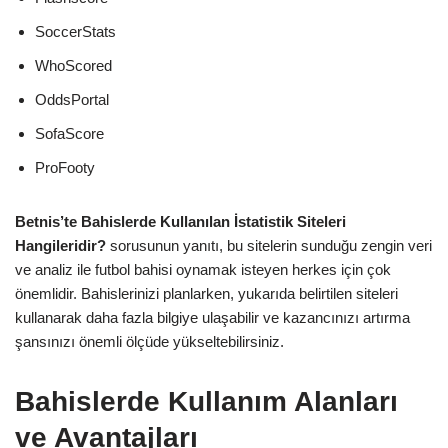
SoccerStats
WhoScored
OddsPortal
SofaScore
ProFooty
Betnis’te Bahislerde Kullanılan İstatistik Siteleri
Hangileridir?
sorusunun yanıtı, bu sitelerin sunduğu zengin veri
ve analiz ile futbol bahisi oynamak isteyen herkes için çok
önemlidir. Bahislerinizi planlarken, yukarıda belirtilen siteleri
kullanarak daha fazla bilgiye ulaşabilir ve kazancınızı artırma
şansınızı önemli ölçüde yükseltebilirsiniz.
Bahislerde Kullanım Alanları
ve Avantajları