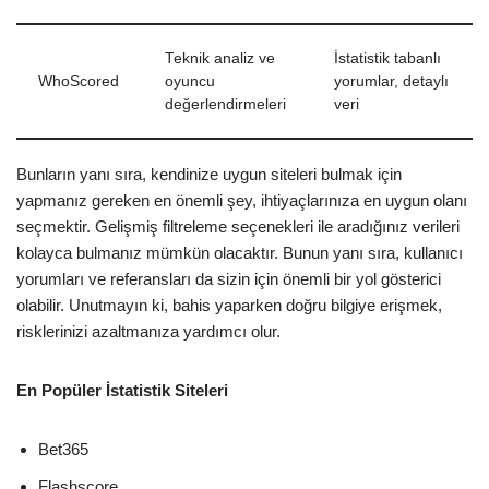
Teknik analiz ve
İstatistik tabanlı
WhoScored
oyuncu
yorumlar, detaylı
değerlendirmeleri
veri
Bunların yanı sıra, kendinize uygun siteleri bulmak için
yapmanız gereken en önemli şey, ihtiyaçlarınıza en uygun olanı
seçmektir. Gelişmiş filtreleme seçenekleri ile aradığınız verileri
kolayca bulmanız mümkün olacaktır. Bunun yanı sıra, kullanıcı
yorumları ve referansları da sizin için önemli bir yol gösterici
olabilir. Unutmayın ki, bahis yaparken doğru bilgiye erişmek,
risklerinizi azaltmanıza yardımcı olur.
En Popüler İstatistik Siteleri
Bet365
Flashscore