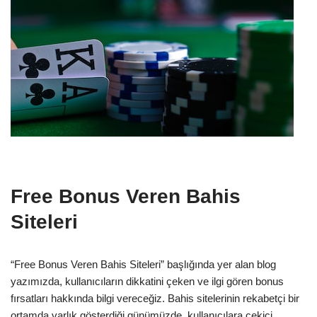
Free Bonus Veren Bahis
Siteleri
“Free Bonus Veren Bahis Siteleri” başlığında yer alan blog
yazımızda, kullanıcıların dikkatini çeken ve ilgi gören bonus
fırsatları hakkında bilgi vereceğiz. Bahis sitelerinin rekabetçi bir
ortamda varlık gösterdiği günümüzde, kullanıcılara çekici