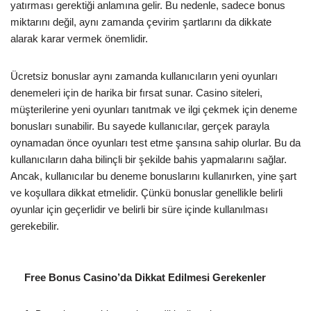
yatırması gerektiği anlamına gelir. Bu nedenle, sadece bonus
miktarını değil, aynı zamanda çevirim şartlarını da dikkate
alarak karar vermek önemlidir.
Ücretsiz bonuslar aynı zamanda kullanıcıların yeni oyunları
denemeleri için de harika bir fırsat sunar. Casino siteleri,
müşterilerine yeni oyunları tanıtmak ve ilgi çekmek için deneme
bonusları sunabilir. Bu sayede kullanıcılar, gerçek parayla
oynamadan önce oyunları test etme şansına sahip olurlar. Bu da
kullanıcıların daha bilinçli bir şekilde bahis yapmalarını sağlar.
Ancak, kullanıcılar bu deneme bonuslarını kullanırken, yine şart
ve koşullara dikkat etmelidir. Çünkü bonuslar genellikle belirli
oyunlar için geçerlidir ve belirli bir süre içinde kullanılması
gerekebilir.
Free Bonus Casino’da Dikkat Edilmesi Gerekenler