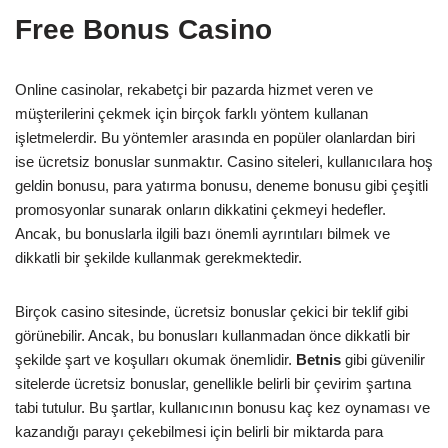
Free Bonus Casino
Online casinolar, rekabetçi bir pazarda hizmet veren ve
müşterilerini çekmek için birçok farklı yöntem kullanan
işletmelerdir. Bu yöntemler arasında en popüler olanlardan biri
ise ücretsiz bonuslar sunmaktır. Casino siteleri, kullanıcılara hoş
geldin bonusu, para yatırma bonusu, deneme bonusu gibi çeşitli
promosyonlar sunarak onların dikkatini çekmeyi hedefler.
Ancak, bu bonuslarla ilgili bazı önemli ayrıntıları bilmek ve
dikkatli bir şekilde kullanmak gerekmektedir.
Birçok casino sitesinde, ücretsiz bonuslar çekici bir teklif gibi
görünebilir. Ancak, bu bonusları kullanmadan önce dikkatli bir
şekilde şart ve koşulları okumak önemlidir.
Betnis
gibi güvenilir
sitelerde ücretsiz bonuslar, genellikle belirli bir çevirim şartına
tabi tutulur. Bu şartlar, kullanıcının bonusu kaç kez oynaması ve
kazandığı parayı çekebilmesi için belirli bir miktarda para