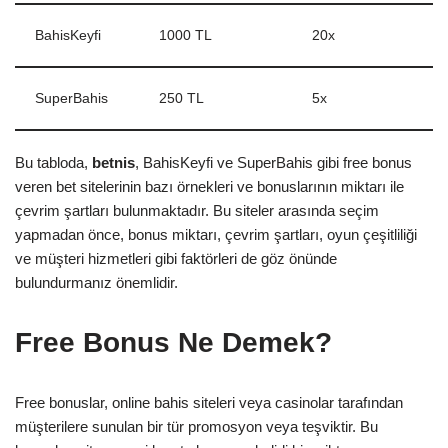
BahisKeyfi
1000 TL
20x
SuperBahis
250 TL
5x
Bu tabloda,
betnis
, BahisKeyfi ve SuperBahis gibi free bonus
veren bet sitelerinin bazı örnekleri ve bonuslarının miktarı ile
çevrim şartları bulunmaktadır. Bu siteler arasında seçim
yapmadan önce, bonus miktarı, çevrim şartları, oyun çeşitliliği
ve müşteri hizmetleri gibi faktörleri de göz önünde
bulundurmanız önemlidir.
Free Bonus Ne Demek?
Free bonuslar, online bahis siteleri veya casinolar tarafından
müşterilere sunulan bir tür promosyon veya teşviktir. Bu