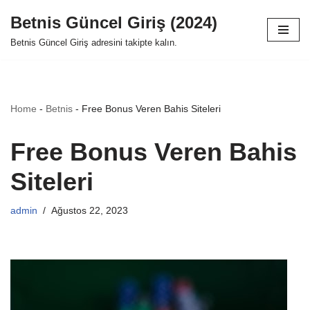
Betnis Güncel Giriş (2024)
İçeriğe
Betnis Güncel Giriş adresini takipte kalın.
geç
Home
-
Betnis
-
Free Bonus Veren Bahis Siteleri
Free Bonus Veren Bahis
Siteleri
admin
Ağustos 22, 2023