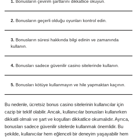
1.
Bonusların çevirim şartlarını dikkatlice okuyun.
2.
Bonusların geçerli olduğu oyunları kontrol edin.
3.
Bonusların süresi hakkında bilgi edinin ve zamanında
kullanın.
4.
Bonusları sadece güvenilir casino sitelerinde kullanın.
5.
Bonusları kötüye kullanmayın ve hile yapmaktan kaçının.
Bu nedenle, ücretsiz bonus casino sitelerinin kullanıcılar için
cazip bir teklif olabilir. Ancak, kullanıcılar bonusları kullanırken
dikkatli olmalı ve şart ve koşulları dikkatlice okumalıdır. Ayrıca,
bonusları sadece güvenilir sitelerde kullanmak önemlidir. Bu
şekilde, kullanıcılar hem eğlenceli bir deneyim yaşayabilir hem