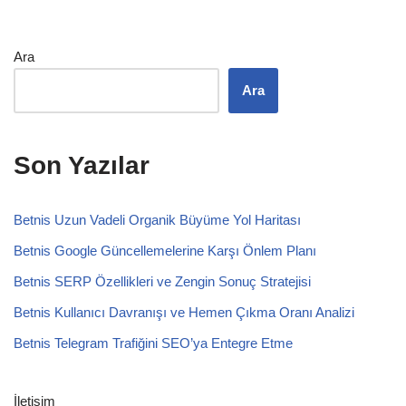
Ara
Ara
Son Yazılar
Betnis Uzun Vadeli Organik Büyüme Yol Haritası
Betnis Google Güncellemelerine Karşı Önlem Planı
Betnis SERP Özellikleri ve Zengin Sonuç Stratejisi
Betnis Kullanıcı Davranışı ve Hemen Çıkma Oranı Analizi
Betnis Telegram Trafiğini SEO’ya Entegre Etme
İletişim