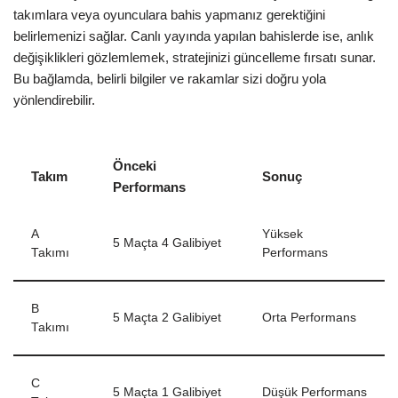
takımlara veya oyunculara bahis yapmanız gerektiğini
belirlemenizi sağlar. Canlı yayında yapılan bahislerde ise, anlık
değişiklikleri gözlemlemek, stratejinizi güncelleme fırsatı sunar.
Bu bağlamda, belirli bilgiler ve rakamlar sizi doğru yola
yönlendirebilir.
Önceki
Takım
Sonuç
Performans
A
Yüksek
5 Maçta 4 Galibiyet
Takımı
Performans
B
5 Maçta 2 Galibiyet
Orta Performans
Takımı
C
5 Maçta 1 Galibiyet
Düşük Performans