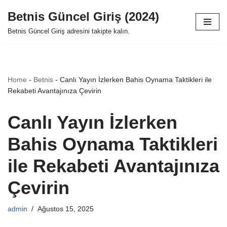
Betnis Güncel Giriş (2024)
İçeriğe
Betnis Güncel Giriş adresini takipte kalın.
geç
Home
-
Betnis
-
Canlı Yayın İzlerken Bahis Oynama Taktikleri ile
Rekabeti Avantajınıza Çevirin
Canlı Yayın İzlerken
Bahis Oynama Taktikleri
ile Rekabeti Avantajınıza
Çevirin
admin
Ağustos 15, 2025