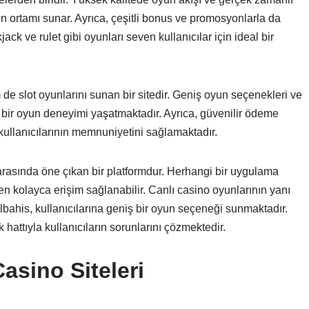
yun ortamı sunar. Ayrıca, çeşitli bonus ve promosyonlarla da
ack ve rulet gibi oyunları seven kullanıcılar için ideal bir
de slot oyunlarını sunan bir sitedir. Geniş oyun seçenekleri ve
fli bir oyun deneyimi yaşatmaktadır. Ayrıca, güvenilir ödeme
kullanıcılarının memnuniyetini sağlamaktadır.
 arasında öne çıkan bir platformdur. Herhangi bir uygulama
n kolayca erişim sağlanabilir. Canlı casino oyunlarının yanı
ilbahis, kullanıcılarına geniş bir oyun seçeneği sunmaktadır.
hattıyla kullanıcıların sorunlarını çözmektedir.
asino Siteleri