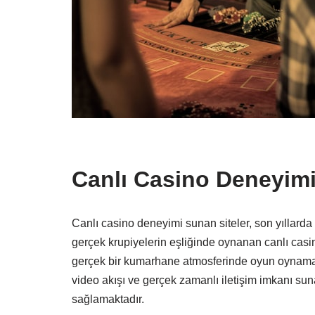
Canlı Casino Deneyimi
Canlı casino deneyimi sunan siteler, son yıllarda 
gerçek krupiyelerin eşliğinde oynanan canlı casin
gerçek bir kumarhane atmosferinde oyun oynama im
video akışı ve gerçek zamanlı iletişim imkanı su
sağlamaktadır.