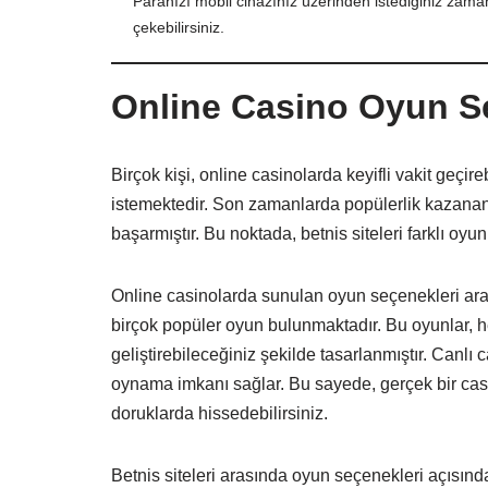
Paranızı mobil cihazınız üzerinden istediğiniz zama
çekebilirsiniz.
Online Casino Oyun S
Birçok kişi, online casinolarda keyifli vakit geçi
istemektedir. Son zamanlarda popülerlik kazanan 
başarmıştır. Bu noktada, betnis siteleri farklı oyu
Online casinolarda sunulan oyun seçenekleri aras
birçok popüler oyun bulunmaktadır. Bu oyunlar, h
geliştirebileceğiniz şekilde tasarlanmıştır. Canlı
oynama imkanı sağlar. Bu sayede, gerçek bir cas
doruklarda hissedebilirsiniz.
Betnis siteleri arasında oyun seçenekleri açısından