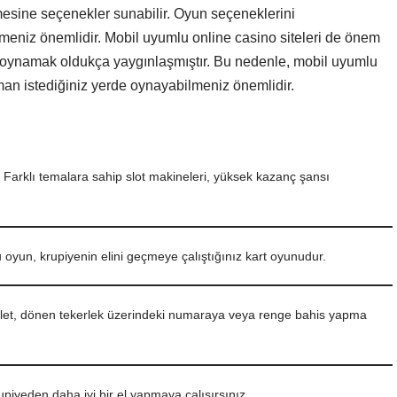
emesine seçenekler sunabilir. Oyun seçeneklerini
etmeniz önemlidir. Mobil uyumlu online casino siteleri de önem
 oynamak oldukça yaygınlaşmıştır. Bu nedenle, mobil uyumlu
aman istediğiniz yerde oynayabilmeniz önemlidir.
 Farklı temalara sahip slot makineleri, yüksek kazanç şansı
 oyun, krupiyenin elini geçmeye çalıştığınız kart oyunudur.
rulet, dönen tekerlek üzerindeki numaraya veya renge bahis yapma
upiyeden daha iyi bir el yapmaya çalışırsınız.