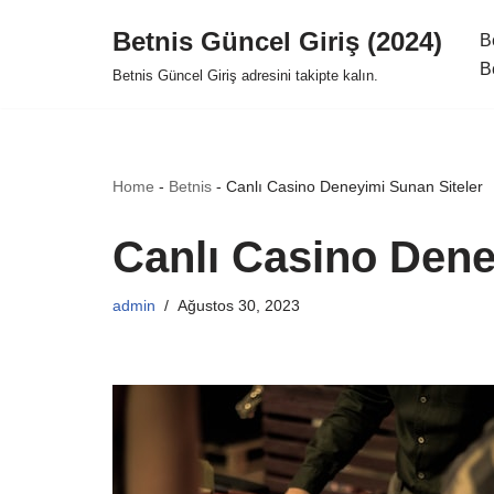
Betnis Güncel Giriş (2024)
B
İçeriğe
B
Betnis Güncel Giriş adresini takipte kalın.
geç
Home
-
Betnis
-
Canlı Casino Deneyimi Sunan Siteler
Canlı Casino Dene
admin
Ağustos 30, 2023