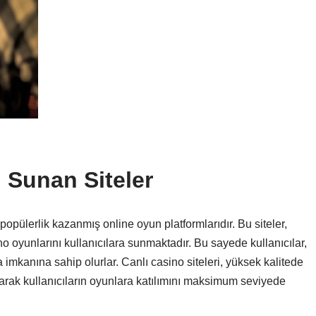
 Sunan Siteler
popülerlik kazanmış online oyun platformlarıdır. Bu siteler,
o oyunlarını kullanıcılara sunmaktadır. Bu sayede kullanıcılar,
kanına sahip olurlar. Canlı casino siteleri, yüksek kalitede
narak kullanıcıların oyunlara katılımını maksimum seviyede