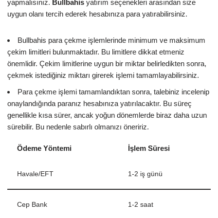
yapmalısınız.
Bullbahis
yatırım seçenekleri arasından size
uygun olanı tercih ederek hesabınıza para yatırabilirsiniz.
Bullbahis para çekme işlemlerinde minimum ve maksimum
çekim limitleri bulunmaktadır. Bu limitlere dikkat etmeniz
önemlidir. Çekim limitlerine uygun bir miktar belirledikten sonra,
çekmek istediğiniz miktarı girerek işlemi tamamlayabilirsiniz.
Para çekme işlemi tamamlandıktan sonra, talebiniz incelenip
onaylandığında paranız hesabınıza yatırılacaktır. Bu süreç
genellikle kısa sürer, ancak yoğun dönemlerde biraz daha uzun
sürebilir. Bu nedenle sabırlı olmanızı öneririz.
Ödeme Yöntemi
İşlem Süresi
Havale/EFT
1-2 iş günü
Cep Bank
1-2 saat