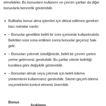
etmelidirler. Bu bonusların kullanımı ve çevrim şartları da diğer
bonuslarla benzerlik gösterebilir.
Bullbahis bonus alma işlemleri için dikkat edilmesi gereken
bazı noktalar vardır:
– Bonuslar genellikle belirli bir süre içerisinde kullanılmalıdır.
Belirtilen süre sona erdikten sonra bonuslar geçersiz hale
gelir.
– Bonusları çekmek istediğinizde, belirli bir çevrim şartını
yerine getirmeniz gerekebilir. Bu şartlar sitenin belirttiği
kurallara göre değişiklik gösterebilir.
– Bonusları almak veya çekmek için belirli ödeme
yöntemlerini kullanmanız gerekebilir. Sitenin geçerli ödeme
seçeneklerini kontrol etmeniz önemlidir.
Bonus
Açıklama