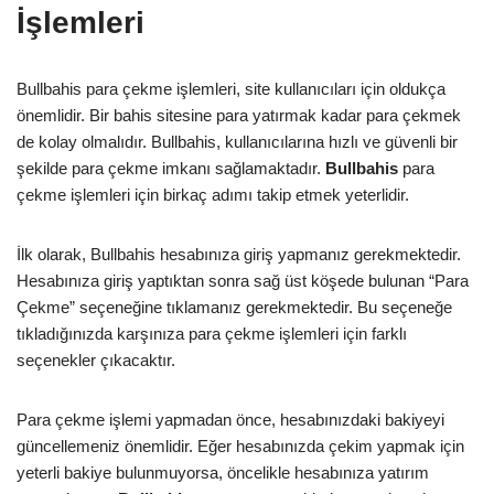
İşlemleri
Bullbahis para çekme işlemleri, site kullanıcıları için oldukça
önemlidir. Bir bahis sitesine para yatırmak kadar para çekmek
de kolay olmalıdır. Bullbahis, kullanıcılarına hızlı ve güvenli bir
şekilde para çekme imkanı sağlamaktadır.
Bullbahis
para
çekme işlemleri için birkaç adımı takip etmek yeterlidir.
İlk olarak, Bullbahis hesabınıza giriş yapmanız gerekmektedir.
Hesabınıza giriş yaptıktan sonra sağ üst köşede bulunan “Para
Çekme” seçeneğine tıklamanız gerekmektedir. Bu seçeneğe
tıkladığınızda karşınıza para çekme işlemleri için farklı
seçenekler çıkacaktır.
Para çekme işlemi yapmadan önce, hesabınızdaki bakiyeyi
güncellemeniz önemlidir. Eğer hesabınızda çekim yapmak için
yeterli bakiye bulunmuyorsa, öncelikle hesabınıza yatırım