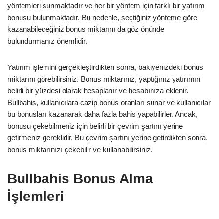
yöntemleri sunmaktadır ve her bir yöntem için farklı bir yatırım
bonusu bulunmaktadır. Bu nedenle, seçtiğiniz yönteme göre
kazanabileceğiniz bonus miktarını da göz önünde
bulundurmanız önemlidir.
Yatırım işlemini gerçekleştirdikten sonra, bakiyenizdeki bonus
miktarını görebilirsiniz. Bonus miktarınız, yaptığınız yatırımın
belirli bir yüzdesi olarak hesaplanır ve hesabınıza eklenir.
Bullbahis, kullanıcılara cazip bonus oranları sunar ve kullanıcılar
bu bonusları kazanarak daha fazla bahis yapabilirler. Ancak,
bonusu çekebilmeniz için belirli bir çevrim şartını yerine
getirmeniz gereklidir. Bu çevrim şartını yerine getirdikten sonra,
bonus miktarınızı çekebilir ve kullanabilirsiniz.
Bullbahis Bonus Alma
İşlemleri