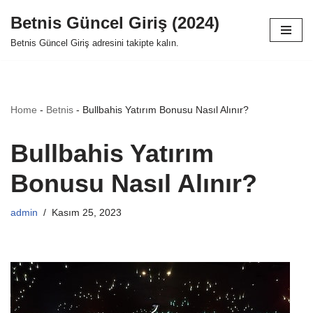
Betnis Güncel Giriş (2024)
İçeriğe
Betnis Güncel Giriş adresini takipte kalın.
geç
Home
-
Betnis
-
Bullbahis Yatırım Bonusu Nasıl Alınır?
Bullbahis Yatırım
Bonusu Nasıl Alınır?
admin
Kasım 25, 2023