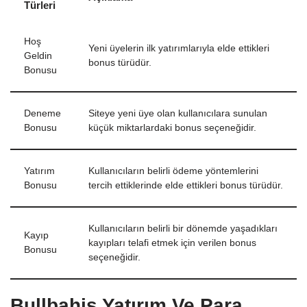
Türleri
Hoş
Yeni üyelerin ilk yatırımlarıyla elde ettikleri
Geldin
bonus türüdür.
Bonusu
Deneme
Siteye yeni üye olan kullanıcılara sunulan
Bonusu
küçük miktarlardaki bonus seçeneğidir.
Yatırım
Kullanıcıların belirli ödeme yöntemlerini
Bonusu
tercih ettiklerinde elde ettikleri bonus türüdür.
Kullanıcıların belirli bir dönemde yaşadıkları
Kayıp
kayıpları telafi etmek için verilen bonus
Bonusu
seçeneğidir.
Bullbahis Yatırım Ve Para