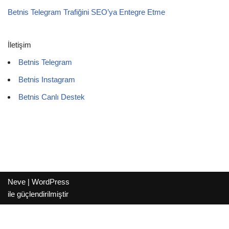
Betnis Telegram Trafiğini SEO’ya Entegre Etme
İletişim
Betnis Telegram
Betnis Instagram
Betnis Canlı Destek
Neve
|
WordPress
ile güçlendirilmiştir
Betnis Blog
Betnis