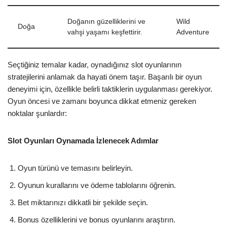
Doğanın güzelliklerini ve
Wild
Doğa
vahşi yaşamı keşfettirir.
Adventure
Seçtiğiniz temalar kadar, oynadığınız slot oyunlarının
stratejilerini anlamak da hayati önem taşır. Başarılı bir oyun
deneyimi için, özellikle belirli taktiklerin uygulanması gerekiyor.
Oyun öncesi ve zamanı boyunca dikkat etmeniz gereken
noktalar şunlardır:
Slot Oyunları Oynamada İzlenecek Adımlar
Oyun türünü ve temasını belirleyin.
Oyunun kurallarını ve ödeme tablolarını öğrenin.
Bet miktarınızı dikkatli bir şekilde seçin.
Bonus özelliklerini ve bonus oyunlarını araştırın.