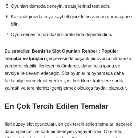
Oyunları demoda deneyin, stratejilerinizi test edin.
Kazandığınızda veya kaybettiğinizde ne zaman duracağınızı
bilin.
Oyun deneyiminizi düzenli aralıklarla değerlendirin.
Bu stratejiler,
Betnis’te Slot Oyunları Rehberi: Popüler
Temalar ve İpuçları
çerçevesinde başarılı bir oyuncu olmanıza
yardımcı olabilir. İlerleyen bölümlerde, daha fazla ipucu ve
tavsiye ile devam edeceğiz. Slot oyunlarını oynamada daha
fazla bilgi edinmek isteyenler için, belirtilen stratejilere sadık
kalmak ve tercihlerinizi genişletmek oldukça faydalı olacaktır.
En Çok Tercih Edilen Temalar
İleri düzey slot oyuncuları, en çok tercih edilen temaları seçerek
daha eğlenceli ve karlı bir deneyim yaşayabilirler. Özellikle,