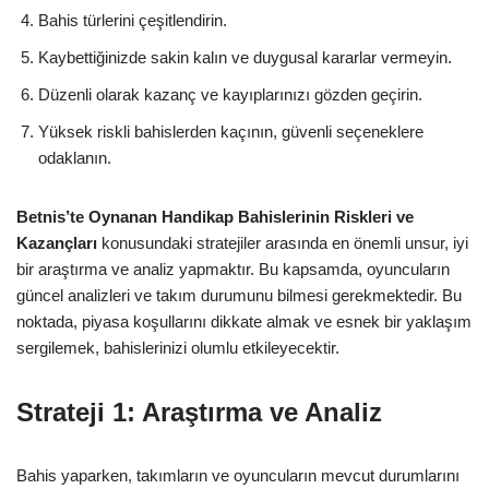
Bahis türlerini çeşitlendirin.
Kaybettiğinizde sakin kalın ve duygusal kararlar vermeyin.
Düzenli olarak kazanç ve kayıplarınızı gözden geçirin.
Yüksek riskli bahislerden kaçının, güvenli seçeneklere
odaklanın.
Betnis’te Oynanan Handikap Bahislerinin Riskleri ve
Kazançları
konusundaki stratejiler arasında en önemli unsur, iyi
bir araştırma ve analiz yapmaktır. Bu kapsamda, oyuncuların
güncel analizleri ve takım durumunu bilmesi gerekmektedir. Bu
noktada, piyasa koşullarını dikkate almak ve esnek bir yaklaşım
sergilemek, bahislerinizi olumlu etkileyecektir.
Strateji 1: Araştırma ve Analiz
Bahis yaparken, takımların ve oyuncuların mevcut durumlarını