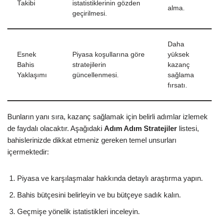
Takibi
istatistiklerinin gözden
alma.
geçirilmesi.
Daha
Esnek
Piyasa koşullarına göre
yüksek
Bahis
stratejilerin
kazanç
Yaklaşımı
güncellenmesi.
sağlama
fırsatı.
Bunların yanı sıra, kazanç sağlamak için belirli adımlar izlemek
de faydalı olacaktır. Aşağıdaki
Adım Adım Stratejiler
listesi,
bahislerinizde dikkat etmeniz gereken temel unsurları
içermektedir:
Piyasa ve karşılaşmalar hakkında detaylı araştırma yapın.
Bahis bütçesini belirleyin ve bu bütçeye sadık kalın.
Geçmişe yönelik istatistikleri inceleyin.