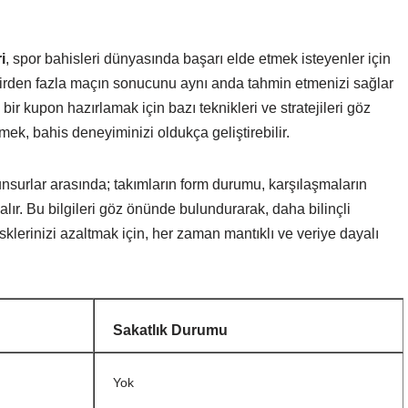
i
, spor bahisleri dünyasında başarı elde etmek isteyenler için
irden fazla maçın sonucunu aynı anda tahmin etmenizi sağlar
i bir kupon hazırlamak için bazı teknikleri ve stratejileri göz
ek, bahis deneyiminizi oldukça geliştirebilir.
surlar arasında; takımların form durumu, karşılaşmaların
 alır. Bu bilgileri göz önünde bulundurarak, daha bilinçli
risklerinizi azaltmak için, her zaman mantıklı ve veriye dayalı
Sakatlık Durumu
Yok