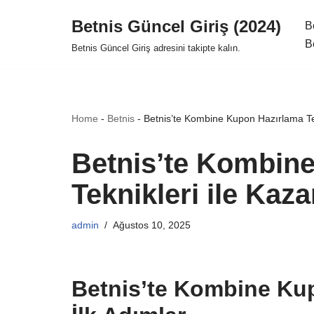
Betnis Güncel Giriş (2024)
B
İçeriğe
B
Betnis Güncel Giriş adresini takipte kalın.
geç
Home
-
Betnis
-
Betnis’te Kombine Kupon Hazırlama Tek
Betnis’te Kombin
Teknikleri ile Kaz
admin
Ağustos 10, 2025
Betnis’te Kombine Kup