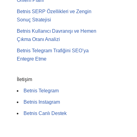
Önlem Planı
Betnis SERP Özellikleri ve Zengin
Sonuç Stratejisi
Betnis Kullanıcı Davranışı ve Hemen
Çıkma Oranı Analizi
Betnis Telegram Trafiğini SEO’ya
Entegre Etme
İletişim
Betnis Telegram
Betnis Instagram
Betnis Canlı Destek