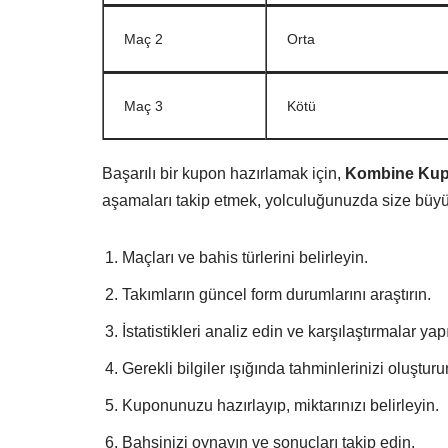
Maç 2
Orta
Maç 3
Kötü
Başarılı bir kupon hazırlamak için,
Kombine Kupo
aşamaları takip etmek, yolculuğunuzda size büyük
Maçları ve bahis türlerini belirleyin.
Takımların güncel form durumlarını araştırın.
İstatistikleri analiz edin ve karşılaştırmalar yap
Gerekli bilgiler ışığında tahminlerinizi oluşturu
Kuponunuzu hazırlayıp, miktarınızı belirleyin.
Bahsinizi oynayın ve sonuçları takip edin.