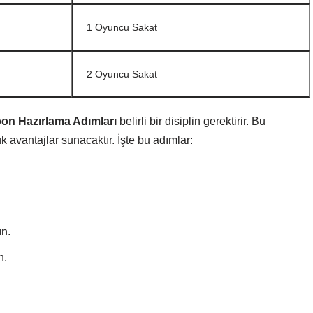
1 Oyuncu Sakat
2 Oyuncu Sakat
n Hazırlama Adımları
belirli bir disiplin gerektirir. Bu
 avantajlar sunacaktır. İşte bu adımlar:
ın.
n.