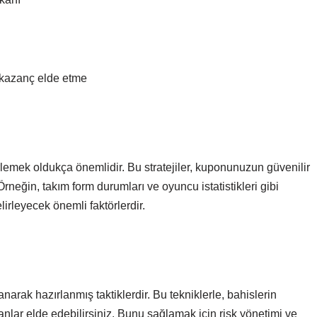
 kazanç elde etme
rlemek oldukça önemlidir. Bu stratejiler, kuponunuzun güvenilir
neğin, takım form durumları ve oyuncu istatistikleri gibi
lirleyecek önemli faktörlerdir.
yanarak hazırlanmış taktiklerdir. Bu tekniklerle, bahislerin
nlar elde edebilirsiniz. Bunu sağlamak için risk yönetimi ve