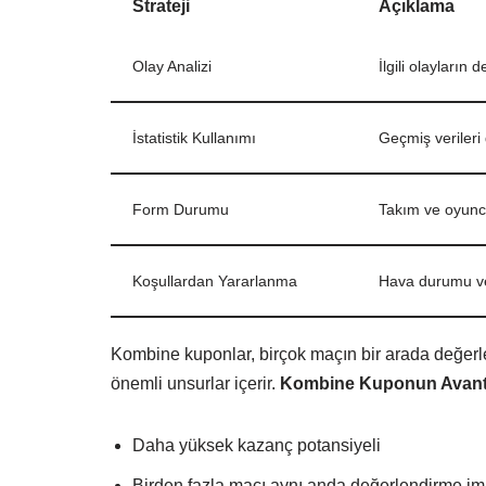
Strateji
Açıklama
Olay Analizi
İlgili olayların 
İstatistik Kullanımı
Geçmiş verileri
Form Durumu
Takım ve oyun
Koşullardan Yararlanma
Hava durumu ve
Kombine kuponlar, birçok maçın bir arada değerlen
önemli unsurlar içerir.
Kombine Kuponun Avanta
Daha yüksek kazanç potansiyeli
Birden fazla maçı aynı anda değerlendirme im