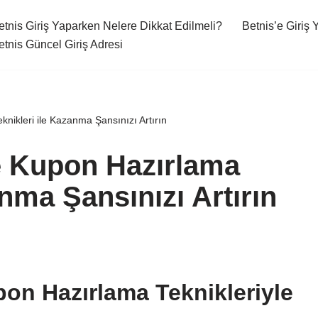
etnis Giriş Yaparken Nelere Dikkat Edilmeli?
Betnis’e Giriş
etnis Güncel Giriş Adresi
nikleri ile Kazanma Şansınızı Artırın
e Kupon Hazırlama
anma Şansınızı Artırın
on Hazırlama Teknikleriyle