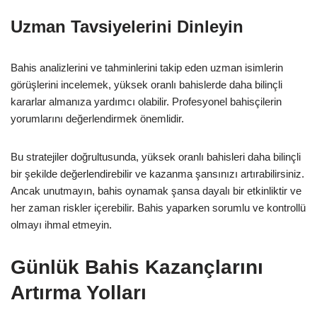
Uzman Tavsiyelerini Dinleyin
Bahis analizlerini ve tahminlerini takip eden uzman isimlerin
görüşlerini incelemek, yüksek oranlı bahislerde daha bilinçli
kararlar almanıza yardımcı olabilir. Profesyonel bahisçilerin
yorumlarını değerlendirmek önemlidir.
Bu stratejiler doğrultusunda, yüksek oranlı bahisleri daha bilinçli
bir şekilde değerlendirebilir ve kazanma şansınızı artırabilirsiniz.
Ancak unutmayın, bahis oynamak şansa dayalı bir etkinliktir ve
her zaman riskler içerebilir. Bahis yaparken sorumlu ve kontrollü
olmayı ihmal etmeyin.
Günlük Bahis Kazançlarını
Artırma Yolları