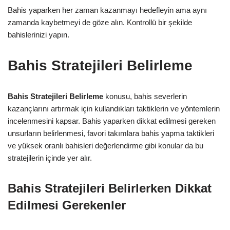
Bahis yaparken her zaman kazanmayı hedefleyin ama aynı
zamanda kaybetmeyi de göze alın. Kontrollü bir şekilde
bahislerinizi yapın.
Bahis Stratejileri Belirleme
Bahis Stratejileri Belirleme
konusu, bahis severlerin
kazançlarını artırmak için kullandıkları taktiklerin ve yöntemlerin
incelenmesini kapsar. Bahis yaparken dikkat edilmesi gereken
unsurların belirlenmesi, favori takımlara bahis yapma taktikleri
ve yüksek oranlı bahisleri değerlendirme gibi konular da bu
stratejilerin içinde yer alır.
Bahis Stratejileri Belirlerken Dikkat
Edilmesi Gerekenler