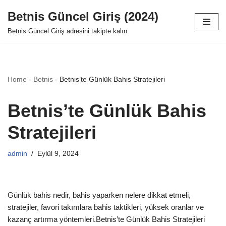
Betnis Güncel Giriş (2024)
İçeriğe
Betnis Güncel Giriş adresini takipte kalın.
geç
Home
-
Betnis
-
Betnis’te Günlük Bahis Stratejileri
Betnis’te Günlük Bahis
Stratejileri
admin
Eylül 9, 2024
Günlük bahis nedir, bahis yaparken nelere dikkat etmeli,
stratejiler, favori takımlara bahis taktikleri, yüksek oranlar ve
kazanç artırma yöntemleri.Betnis’te Günlük Bahis Stratejileri