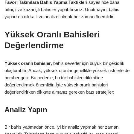
Favori Takımlara Bahis Yapma Taktikleri
sayesinde daha
bilinçli ve kazançlı bahisler yapabilirsiniz. Unutmayın, bahis
yaparken dikkatli ve analizci olmak her zaman önemlidir.
Yüksek Oranlı Bahisleri
Değerlendirme
Yüksek oranlı bahisler
, bahis severler için büyük bir çekicilik
oluşturabilir. Ancak, yüksek oranlar genellikle yüksek risklerle de
beraber gelir. Bu nedenle, bu tür bahisleri dikkatlice
değerlendirmek önemlidir. İşte yüksek oranlı bahisleri
değerlendirirken dikkate almanız gereken bazı stratejiler:
Analiz Yapın
Bir bahis yapmadan önce, iyi bir analiz yapmak her zaman