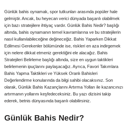
Günlük bahis oynamak, spor tutkunları arasında popüler hale
gelmiştir. Ancak, bu heyecan verici dünyada başarılı olabilmek
için bazı stratejilere ihtiyaç vardır. Günlük Bahis Nedir? başlığı
altında, bahis oynamanın temel kavramlarına ve bu stratejilerin
nasıl kullanılabileceğine değineceğiz. Bahis Yaparken Dikkat
Edilmesi Gerekenler bölümünde ise, riskleri en aza indirgemek
için nelere dikkat etmeniz gerektiğini ele alacağız. Bahis
Stratejileri Belirleme başlığı altında, size en uygun taktikleri
belirlemenin ipuçlarını paylaşacağız. Ayrıca, Favori Takımlara
Bahis Yapma Taktikleri ve Yüksek Oranlı Bahisleri
Değerlendirme konularında da bilgi sahibi olacaksınız. Son
olarak, Günlük Bahis Kazançlarını Artırma Yolları ile kazancınızı
artırmanın yollarını keşfedeceksiniz. Bu yazı dizisini takip
ederek, betnis dünyasında başarılı olabilirsiniz.
Günlük Bahis Nedir?