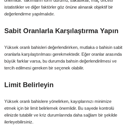
önemlidir. Takımların form durumu, sakatlıklar, maç öncesi
istatistikler ve diğer faktörler göz önüne alınarak objektif bir
değerlendirme yapılmalıdır.
Sabit Oranlarla Karşılaştırma Yapın
Yüksek oranlı bahisleri değerlendirirken, mutlaka o bahisin sabit
oranlarla karşılaştırılması gerekmektedir. Eğer oranlar arasında
büyük farklar varsa, bu durumda bahsin değerlendirilmesi ve
tercih edilmesi gereken bir seçenek olabilir.
Limit Belirleyin
Yüksek oranlı bahislere yönelirken, kayıplarınızı minimize
etmek için bir limit belirlemek önemlidir. Bu sayede kontrolü
elinizde tutabilir ve kriz durumlarında daha sağlam bir şekilde
ilerleyebilirsiniz.