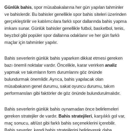
Günlük bahis
, spor müsabakalarına her gün yapılan tahminler
ve bahislerdir. Bu bahisler genellikle spor bahis siteleri üzerinden
gerçekleştirilir ve katılımcılara farklı spor dallarında bahis yapma
imkanı sunar. Günlük bahisler genellikle futbol, basketbol, tenis,
beyzbol gibi popüler spor dallarına odaklanır ve her gün farklı
maçlar için tahminler yapılır.
Bahis severlerin günlük bahis yaparken dikkat etmesi gereken
bazı önemli noktalar vardır. Öncelikle, karar verirken
analiz
yapmak ve takımların form durumlarını göz önünde
bulundurmak önemlidir. Ayrıca, bahis yapılacak olan
müsabakanın genel durumu, sakat oyuncu durumu, takım
performansları gibi faktörler de göz önünde bulundurulmalıdır.
Bahis severlerin günlük bahis oynamadan önce belirlemeleri
gereken stratejiler de vardır.
Bahis stratejileri
, karşılıklı gol var,
maç sonucu, alt/üst gibi farklı bahis seçeneklerini içerebilir.
Bahis severler, kendi bahis stratejilerini belirleyerek daha