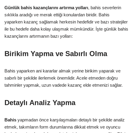
Günlük bahis kazançlarını artırma yolları
, bahis severlerin
sıklıkla aradığı ve merak ettiği konulardan biridir. Bahis
yaparken kazanç sağlamak herkesin hedefidir ve bazı stratejiler
ile bu hedefe daha kolay ulaşmak mümkündür. İşte günlük bahis
kazançlarını artırmanın bazı yolları:
Birikim Yapma ve Sabırlı Olma
Bahis yaparken ani kararlar almak yerine birikim yaparak ve
sabırlı bir şekilde ilerlemek önemlidir. Acele etmeden doğru
tahminler yapmak, uzun vadede kazanç elde etmenizi sağlar.
Detaylı Analiz Yapma
Bahis
yapmadan önce karşılaşmaları detaylı bir şekilde analiz
etmek, takımların form durumlarına dikkat etmek ve oyuncu