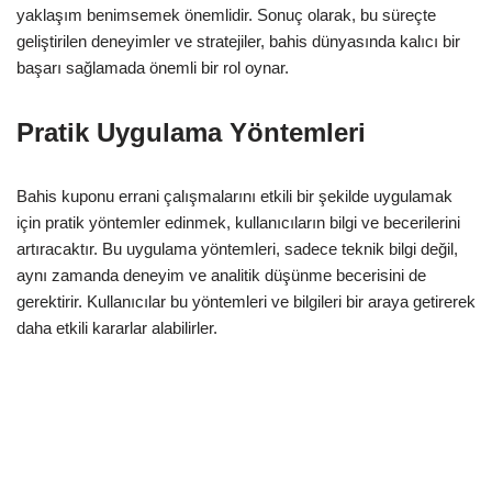
yaklaşım benimsemek önemlidir. Sonuç olarak, bu süreçte
geliştirilen deneyimler ve stratejiler, bahis dünyasında kalıcı bir
başarı sağlamada önemli bir rol oynar.
Pratik Uygulama Yöntemleri
Bahis kuponu errani çalışmalarını etkili bir şekilde uygulamak
için pratik yöntemler edinmek, kullanıcıların bilgi ve becerilerini
artıracaktır. Bu uygulama yöntemleri, sadece teknik bilgi değil,
aynı zamanda deneyim ve analitik düşünme becerisini de
gerektirir. Kullanıcılar bu yöntemleri ve bilgileri bir araya getirerek
daha etkili kararlar alabilirler.