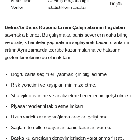
İstatistiksel
Geçmiş maçlarla ilgili
Düşük
Veriler
istatistiklerin analizi
Betnis’te Bahis Kuponu Errani Çalışmalarının Faydaları
saymakla bitmez. Bu çalışmalar, bahis severlerin daha bilinçli
ve stratejik hamleler yapmalarını sağlayarak başarı oranlarını
artırır. Aynı zamanda tecrübe kazanmalarına ve hatalarını
gözlemlemelerine de olanak tanır.
Doğru bahis seçimleri yapmak için bilgi edinme.
Risk yönetimi ve kayıpları minimize etme.
Stratejik düşünme ve analiz etme becerilerinin geliştirilmesi.
Piyasa trendlerini takip etme imkanı.
Uzun vadeli kazanç sağlama araçları geliştirme.
Sağlam temellere dayanan bahis kararları verme.
Başka kullanıcıların deneyimlerinden yararlanma fırsatı.