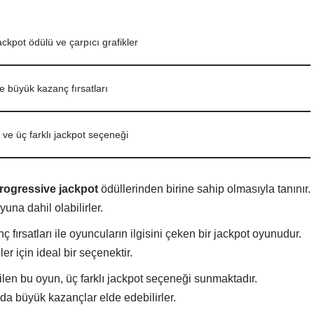
ckpot ödülü ve çarpıcı grafikler
e büyük kazanç fırsatları
 ve üç farklı jackpot seçeneği
rogressive jackpot
ödüllerinden birine sahip olmasıyla tanınır.
una dahil olabilirler.
 fırsatları ile oyuncuların ilgisini çeken bir jackpot oyunudur.
r için ideal bir seçenektir.
ilen bu oyun, üç farklı jackpot seçeneği sunmaktadır.
ada büyük kazançlar elde edebilirler.