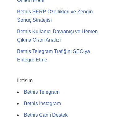
Önlem Planı
Betnis SERP Özellikleri ve Zengin
Sonuç Stratejisi
Betnis Kullanıcı Davranışı ve Hemen
Çıkma Oranı Analizi
Betnis Telegram Trafiğini SEO’ya
Entegre Etme
İletişim
Betnis Telegram
Betnis Instagram
Betnis Canlı Destek