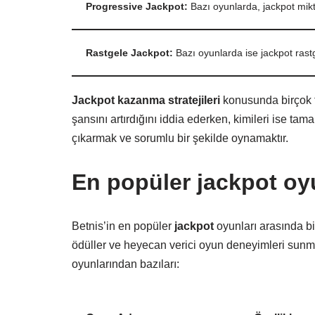
Progressive Jackpot:
Bazı oyunlarda, jackpot mikt
Rastgele Jackpot:
Bazı oyunlarda ise jackpot rastg
Jackpot kazanma stratejileri
konusunda birçok f
şansını artırdığını iddia ederken, kimileri ise t
çıkarmak ve sorumlu bir şekilde oynamaktır.
En popüler jackpot oy
Betnis’in en popüler
jackpot
oyunları arasında b
ödüller ve heyecan verici oyun deneyimleri sunma
oyunlarından bazıları: