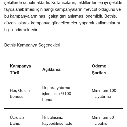
şekillerde sunulmaktadır. Kullanıcıların, tekliflerden en iyi şekilde
faydalanabilmesi için hangi kampanyaların mevcut olduğunu ve
bu kampanyaların nasıl çalıştığını anlaması önemlidir. Betnis,
düzenli olarak kampanya güncellemeleri yaparak kullanıcılarını
bilgilendirmektedir.
Betnis Kampanya Seçenekleri
Kampanya
Ödeme
Açıklama
Türü
Şartları
İlk para yatırma
Hoş Geldin
Minimum 100
işleminize %100
Bonusu
TL yatırma
bonus
Ücretsiz
İlk bahisiniz
Minimum 50
Bahis
kaybedilirse iade
TL bahis