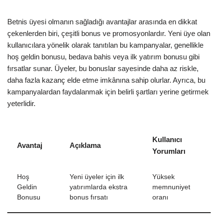
Betnis üyesi olmanın sağladığı avantajlar arasında en dikkat
çekenlerden biri, çeşitli bonus ve promosyonlardır. Yeni üye olan
kullanıcılara yönelik olarak tanıtılan bu kampanyalar, genellikle
hoş geldin bonusu, bedava bahis veya ilk yatırım bonusu gibi
fırsatlar sunar. Üyeler, bu bonuslar sayesinde daha az riskle,
daha fazla kazanç elde etme imkânına sahip olurlar. Ayrıca, bu
kampanyalardan faydalanmak için belirli şartları yerine getirmek
yeterlidir.
Kullanıcı
Avantaj
Açıklama
Yorumları
Hoş
Yeni üyeler için ilk
Yüksek
Geldin
yatırımlarda ekstra
memnuniyet
Bonusu
bonus fırsatı
oranı