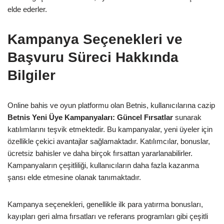
elde ederler.
Kampanya Seçenekleri ve
Başvuru Süreci Hakkında
Bilgiler
Online bahis ve oyun platformu olan Betnis, kullanıcılarına cazip
Betnis Yeni Üye Kampanyaları: Güncel Fırsatlar
sunarak
katılımlarını teşvik etmektedir. Bu kampanyalar, yeni üyeler için
özellikle çekici avantajlar sağlamaktadır. Katılımcılar, bonuslar,
ücretsiz bahisler ve daha birçok fırsattan yararlanabilirler.
Kampanyaların çeşitliliği, kullanıcıların daha fazla kazanma
şansı elde etmesine olanak tanımaktadır.
Kampanya seçenekleri, genellikle ilk para yatırma bonusları,
kayıpları geri alma fırsatları ve referans programları gibi çeşitli