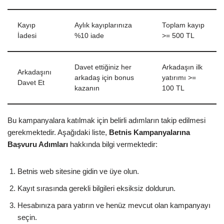
Kayıp
Aylık kayıplarınıza
Toplam kayıp
İadesi
%10 iade
>= 500 TL
Davet ettiğiniz her
Arkadaşın ilk
Arkadaşını
arkadaş için bonus
yatırımı >=
Davet Et
kazanın
100 TL
Bu kampanyalara katılmak için belirli adımların takip edilmesi
gerekmektedir. Aşağıdaki liste,
Betnis Kampanyalarına
Başvuru Adımları
hakkında bilgi vermektedir:
Betnis web sitesine gidin ve üye olun.
Kayıt sırasında gerekli bilgileri eksiksiz doldurun.
Hesabınıza para yatırın ve henüz mevcut olan kampanyayı
seçin.