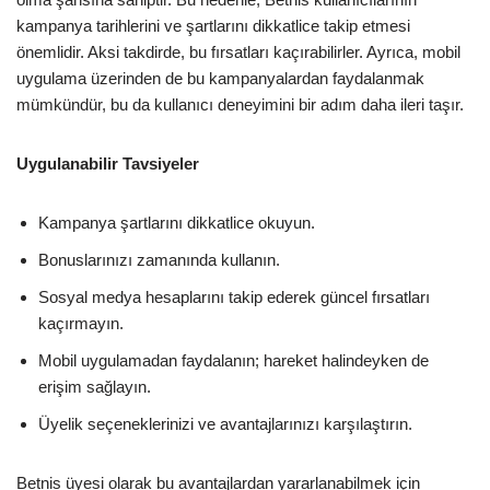
kampanya tarihlerini ve şartlarını dikkatlice takip etmesi
önemlidir. Aksi takdirde, bu fırsatları kaçırabilirler. Ayrıca, mobil
uygulama üzerinden de bu kampanyalardan faydalanmak
mümkündür, bu da kullanıcı deneyimini bir adım daha ileri taşır.
Uygulanabilir Tavsiyeler
Kampanya şartlarını dikkatlice okuyun.
Bonuslarınızı zamanında kullanın.
Sosyal medya hesaplarını takip ederek güncel fırsatları
kaçırmayın.
Mobil uygulamadan faydalanın; hareket halindeyken de
erişim sağlayın.
Üyelik seçeneklerinizi ve avantajlarınızı karşılaştırın.
Betnis üyesi olarak bu avantajlardan yararlanabilmek için