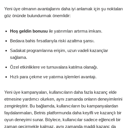
Yeni üye olmanın avantajlarını daha iyi anlamak için şu noktaları
göz önünde bulundurmak önemlidir:
Hoş geldin bonusu
ile yatırımları artırma imkanı.
Bedava bahis fırsatlarıyla riski azaltma şansı.
Sadakat programlarına erişim, uzun vadeli kazançlar
sağlama.
Özel etkinliklere ve turnuvalara katılma olanağı.
Hızlı para çekme ve yatırma işlemleri avantajı.
Yeni üye kampanyaları, kullanıcıların daha fazla kazanç elde
etmesine yardımcı olurken, aynı zamanda onların deneyimlerini
zenginleştirir. Bu bağlamda, kullanıcıların bu kampanyalardan
faydalanmaları, Betnis platformunda daha keyifli ve kazançlı bir
oyun deneyimi sunar. Böylece, kullanıcılar sadece eğlenceli bir
zaman geçirmekle kalmaz, aynı zamanda maddi kazanç da