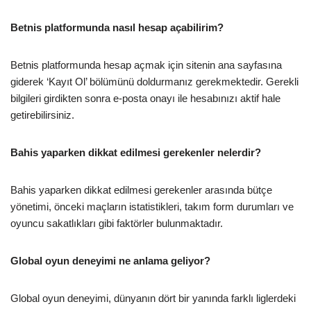
Betnis platformunda nasıl hesap açabilirim?
Betnis platformunda hesap açmak için sitenin ana sayfasına
giderek ‘Kayıt Ol’ bölümünü doldurmanız gerekmektedir. Gerekli
bilgileri girdikten sonra e-posta onayı ile hesabınızı aktif hale
getirebilirsiniz.
Bahis yaparken dikkat edilmesi gerekenler nelerdir?
Bahis yaparken dikkat edilmesi gerekenler arasında bütçe
yönetimi, önceki maçların istatistikleri, takım form durumları ve
oyuncu sakatlıkları gibi faktörler bulunmaktadır.
Global oyun deneyimi ne anlama geliyor?
Global oyun deneyimi, dünyanın dört bir yanında farklı liglerdeki