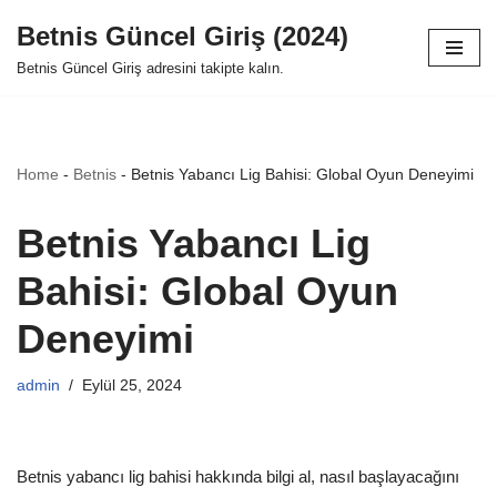
Betnis Güncel Giriş (2024)
İçeriğe
Betnis Güncel Giriş adresini takipte kalın.
geç
Home
-
Betnis
-
Betnis Yabancı Lig Bahisi: Global Oyun Deneyimi
Betnis Yabancı Lig
Bahisi: Global Oyun
Deneyimi
admin
Eylül 25, 2024
Betnis yabancı lig bahisi hakkında bilgi al, nasıl başlayacağını