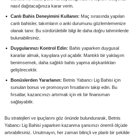
nasıl dağıtacağınıza karar verin.
Canlı Bahis Deneyimini Kullanın:
Maç sırasında yapılan
canlı bahisler, takımların o anki durumunu gözlemlemenize
olanak tanır. Bu sürdürülebilir bilgi ile daha doğru tahminlerde
bulunabilirsiniz.
Duygularınızı Kontrol Edin:
Bahis yaparken duygusal
kararlar almak, kayıplara yol açabilir. Mantıklı bir yaklaşım
benimsemek, daha sağlıklı bahis yapma alışkanlıkları
geliştirecektir.
Bonüslerden Yararlanın:
Betnis Yabancı Lig Bahisi için
sunulan bonus ve promosyon fırsatlarını takip edin. Bu
fırsatlar, kazancınızı artırmak için ek bir finansman
sağlayabilir.
Bu stratejileri ve ipuçlarını göz önünde bulundurarak, Betnis
Yabancı Lig Bahisi yaparken kazanma şansınızı önemli ölçüde
artırabilirsiniz. Unutmayın, her zaman bilinçli ve planlı bir şekilde