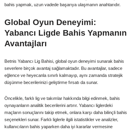
bahis yapmak, uzun vadede başarıya ulaşmanın anahtarıdır.
Global Oyun Deneyimi:
Yabancı Ligde Bahis Yapmanın
Avantajları
Betnis Yabancı Lig Bahisi, global oyun deneyimi sunarak bahis
severlere birçok avantaj sağlamaktadır. Bu avantajlar, sadece
eğlence ve heyecanla sınırlı kalmayıp, aynı zamanda stratejik
düşünme becerilerinizi geliştirme fırsatı da sunar.
Öncelikle, farklı lig ve takımlar hakkında bilgi edinmek, bahis
oynayanların analitik becerilerini artırır. Yabancı liglerdeki
maçların sonuçlarını takip etmek, onlara karşı daha bilinçli bahis
seçenekleri sunar. Farklı liglerle ilgili istatistikler ve analizler,
kullanıcıların bahis yaparken daha iyi kararlar vermesine