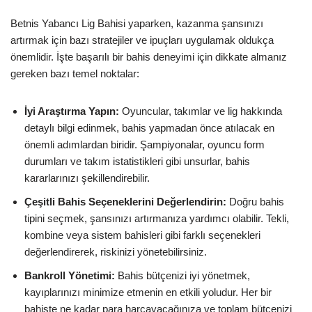
Betnis Yabancı Lig Bahisi yaparken, kazanma şansınızı
artırmak için bazı stratejiler ve ipuçları uygulamak oldukça
önemlidir. İşte başarılı bir bahis deneyimi için dikkate almanız
gereken bazı temel noktalar:
İyi Araştırma Yapın:
Oyuncular, takımlar ve lig hakkında
detaylı bilgi edinmek, bahis yapmadan önce atılacak en
önemli adımlardan biridir. Şampiyonalar, oyuncu form
durumları ve takım istatistikleri gibi unsurlar, bahis
kararlarınızı şekillendirebilir.
Çeşitli Bahis Seçeneklerini Değerlendirin:
Doğru bahis
tipini seçmek, şansınızı artırmanıza yardımcı olabilir. Tekli,
kombine veya sistem bahisleri gibi farklı seçenekleri
değerlendirerek, riskinizi yönetebilirsiniz.
Bankroll Yönetimi:
Bahis bütçenizi iyi yönetmek,
kayıplarınızı minimize etmenin en etkili yoludur. Her bir
bahiste ne kadar para harcayacağınıza ve toplam bütçenizi