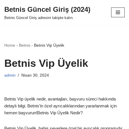
Betnis Güncel Giriş (2024)
İçeriğe
Betnis Güncel Giriş adresini takipte kalın.
geç
Home
-
Betnis
-
Betnis Vip Üyelik
Betnis Vip Üyelik
admin
Nisan 30, 2024
Betnis Vip üyelik nedir, avantajları, başvuru süreci hakkında
detaylı bilgi. Betnis’in özel ayrıcalıklarından yararlanmak için
hemen başvurun!Betnis Vip Üyelik Nedir?
Betnis Vip Üyelik, bahis severlere özel bir ayrıcalık programıdır.