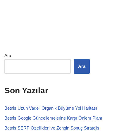
Ara
Ara
Son Yazılar
Betnis Uzun Vadeli Organik Büyüme Yol Haritası
Betnis Google Güncellemelerine Karşı Önlem Planı
Betnis SERP Özellikleri ve Zengin Sonuç Stratejisi