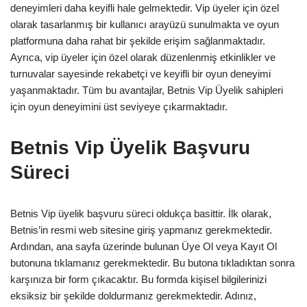
deneyimleri daha keyifli hale gelmektedir. Vip üyeler için özel
olarak tasarlanmış bir kullanıcı arayüzü sunulmakta ve oyun
platformuna daha rahat bir şekilde erişim sağlanmaktadır.
Ayrıca, vip üyeler için özel olarak düzenlenmiş etkinlikler ve
turnuvalar sayesinde rekabetçi ve keyifli bir oyun deneyimi
yaşanmaktadır. Tüm bu avantajlar, Betnis Vip Üyelik sahipleri
için oyun deneyimini üst seviyeye çıkarmaktadır.
Betnis Vip Üyelik Başvuru
Süreci
Betnis Vip üyelik başvuru süreci oldukça basittir. İlk olarak,
Betnis’in resmi web sitesine giriş yapmanız gerekmektedir.
Ardından, ana sayfa üzerinde bulunan Üye Ol veya Kayıt Ol
butonuna tıklamanız gerekmektedir. Bu butona tıkladıktan sonra
karşınıza bir form çıkacaktır. Bu formda kişisel bilgilerinizi
eksiksiz bir şekilde doldurmanız gerekmektedir. Adınız,