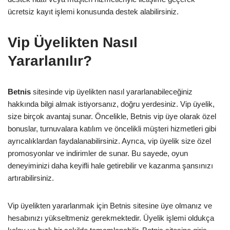
ücretsiz kayıt işlemi konusunda destek alabilirsiniz.
Vip Üyelikten Nasıl
Yararlanılır?
Betnis
sitesinde vip üyelikten nasıl yararlanabileceğiniz
hakkında bilgi almak istiyorsanız, doğru yerdesiniz. Vip üyelik,
size birçok avantaj sunar. Öncelikle, Betnis vip üye olarak özel
bonuslar, turnuvalara katılım ve öncelikli müşteri hizmetleri gibi
ayrıcalıklardan faydalanabilirsiniz. Ayrıca, vip üyelik size özel
promosyonlar ve indirimler de sunar. Bu sayede, oyun
deneyiminizi daha keyifli hale getirebilir ve kazanma şansınızı
artırabilirsiniz.
Vip üyelikten yararlanmak için Betnis sitesine üye olmanız ve
hesabınızı yükseltmeniz gerekmektedir. Üyelik işlemi oldukça