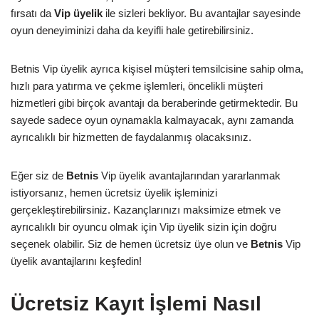
fırsatı da
Vip üyelik
ile sizleri bekliyor. Bu avantajlar sayesinde
oyun deneyiminizi daha da keyifli hale getirebilirsiniz.
Betnis Vip üyelik ayrıca kişisel müşteri temsilcisine sahip olma,
hızlı para yatırma ve çekme işlemleri, öncelikli müşteri
hizmetleri gibi birçok avantajı da beraberinde getirmektedir. Bu
sayede sadece oyun oynamakla kalmayacak, aynı zamanda
ayrıcalıklı bir hizmetten de faydalanmış olacaksınız.
Eğer siz de
Betnis
Vip üyelik avantajlarından yararlanmak
istiyorsanız, hemen ücretsiz üyelik işleminizi
gerçekleştirebilirsiniz. Kazançlarınızı maksimize etmek ve
ayrıcalıklı bir oyuncu olmak için Vip üyelik sizin için doğru
seçenek olabilir. Siz de hemen ücretsiz üye olun ve
Betnis
Vip
üyelik avantajlarını keşfedin!
Ücretsiz Kayıt İşlemi Nasıl