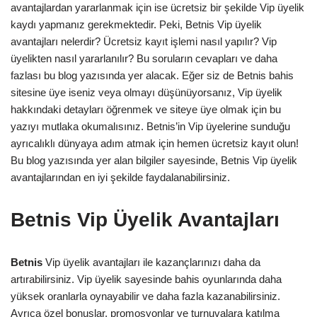
avantajlardan yararlanmak için ise ücretsiz bir şekilde Vip üyelik
kaydı yapmanız gerekmektedir. Peki, Betnis Vip üyelik
avantajları nelerdir? Ücretsiz kayıt işlemi nasıl yapılır? Vip
üyelikten nasıl yararlanılır? Bu soruların cevapları ve daha
fazlası bu blog yazısında yer alacak. Eğer siz de Betnis bahis
sitesine üye iseniz veya olmayı düşünüyorsanız, Vip üyelik
hakkındaki detayları öğrenmek ve siteye üye olmak için bu
yazıyı mutlaka okumalısınız. Betnis’in Vip üyelerine sunduğu
ayrıcalıklı dünyaya adım atmak için hemen ücretsiz kayıt olun!
Bu blog yazısında yer alan bilgiler sayesinde, Betnis Vip üyelik
avantajlarından en iyi şekilde faydalanabilirsiniz.
Betnis Vip Üyelik Avantajları
Betnis
Vip üyelik avantajları ile kazançlarınızı daha da
artırabilirsiniz. Vip üyelik sayesinde bahis oyunlarında daha
yüksek oranlarla oynayabilir ve daha fazla kazanabilirsiniz.
Ayrıca özel bonuslar, promosyonlar ve turnuvalara katılma