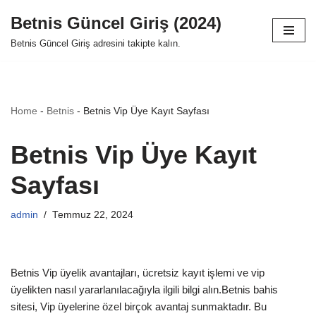
Betnis Güncel Giriş (2024)
İçeriğe
Betnis Güncel Giriş adresini takipte kalın.
geç
Home
-
Betnis
-
Betnis Vip Üye Kayıt Sayfası
Betnis Vip Üye Kayıt
Sayfası
admin
Temmuz 22, 2024
Betnis Vip üyelik avantajları, ücretsiz kayıt işlemi ve vip
üyelikten nasıl yararlanılacağıyla ilgili bilgi alın.Betnis bahis
sitesi, Vip üyelerine özel birçok avantaj sunmaktadır. Bu