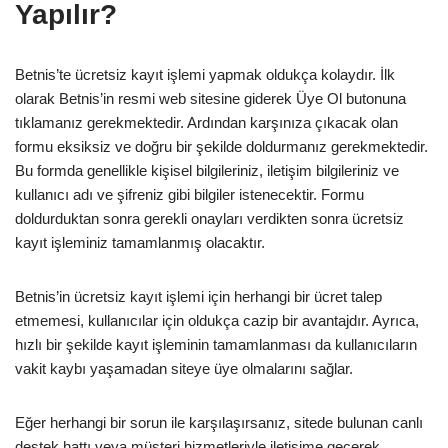
Yapılır?
Betnis’te ücretsiz kayıt işlemi yapmak oldukça kolaydır. İlk
olarak Betnis’in resmi web sitesine giderek Üye Ol butonuna
tıklamanız gerekmektedir. Ardından karşınıza çıkacak olan
formu eksiksiz ve doğru bir şekilde doldurmanız gerekmektedir.
Bu formda genellikle kişisel bilgileriniz, iletişim bilgileriniz ve
kullanıcı adı ve şifreniz gibi bilgiler istenecektir. Formu
doldurduktan sonra gerekli onayları verdikten sonra ücretsiz
kayıt işleminiz tamamlanmış olacaktır.
Betnis’in ücretsiz kayıt işlemi için herhangi bir ücret talep
etmemesi, kullanıcılar için oldukça cazip bir avantajdır. Ayrıca,
hızlı bir şekilde kayıt işleminin tamamlanması da kullanıcıların
vakit kaybı yaşamadan siteye üye olmalarını sağlar.
Eğer herhangi bir sorun ile karşılaşırsanız, sitede bulunan canlı
destek hattı veya müşteri hizmetleriyle iletişime geçerek