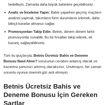
hedefleyin. Zamanla daha büyük bahislere geçebilirsiniz.
Analiz ve İnceleme Yapın:
Bahis yaparken geçmiş maçların
analizini yapmak, takımların form durumlarını izlemek, daha
bilinçli kararlar almanızı sağlar.
Promosyonları Takip Edin:
Betnis, dönem dönem farklı
promosyonlar sunabilir. Bu tür fırsatları takip ederek, ek
kazanç sağlayabilirsiniz.
Tüm bu ipuçlarıyla,
Betnis Ücretsiz Bahis ve Deneme
Bonusu Nasıl Alınır?
sorusunun cevabını anlamış olacak ve
kazanma şansınızı artırmış olacaksınız. Unutmayın, her zaman
sorumlu oyunun önemini göz ardı etmeyin.
Betnis Ücretsiz Bahis ve
Deneme Bonusu İçin Gereken
Şartlar