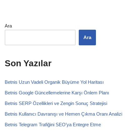
Ara
Ara
Son Yazılar
Betnis Uzun Vadeli Organik Büyüme Yol Haritası
Betnis Google Güncellemelerine Karşı Önlem Planı
Betnis SERP Özellikleri ve Zengin Sonuç Stratejisi
Betnis Kullanıcı Davranışı ve Hemen Çıkma Oranı Analizi
Betnis Telegram Trafiğini SEO’ya Entegre Etme