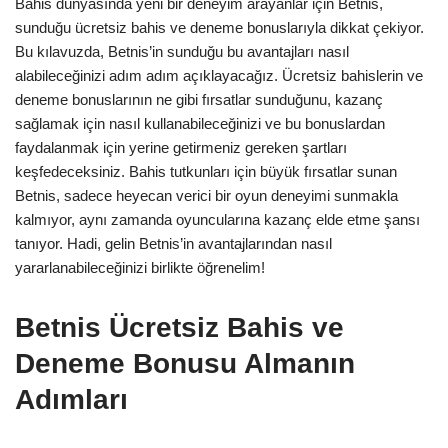
Bahis dünyasında yeni bir deneyim arayanlar için Betnis,
sunduğu ücretsiz bahis ve deneme bonuslarıyla dikkat çekiyor.
Bu kılavuzda, Betnis’in sunduğu bu avantajları nasıl
alabileceğinizi adım adım açıklayacağız. Ücretsiz bahislerin ve
deneme bonuslarının ne gibi fırsatlar sunduğunu, kazanç
sağlamak için nasıl kullanabileceğinizi ve bu bonuslardan
faydalanmak için yerine getirmeniz gereken şartları
keşfedeceksiniz. Bahis tutkunları için büyük fırsatlar sunan
Betnis, sadece heyecan verici bir oyun deneyimi sunmakla
kalmıyor, aynı zamanda oyuncularına kazanç elde etme şansı
tanıyor. Hadi, gelin Betnis’in avantajlarından nasıl
yararlanabileceğinizi birlikte öğrenelim!
Betnis Ücretsiz Bahis ve
Deneme Bonusu Almanın
Adımları