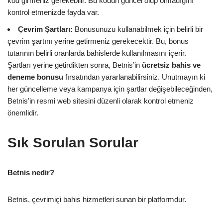
kod girmeniz gerekebilir. Bu kodun güncel olup olmadığını
kontrol etmenizde fayda var.
Çevrim Şartları:
Bonusunuzu kullanabilmek için belirli bir
çevrim şartını yerine getirmeniz gerekecektir. Bu, bonus
tutarının belirli oranlarda bahislerde kullanılmasını içerir.
Şartları yerine getirdikten sonra, Betnis’in
ücretsiz bahis ve
deneme bonusu
fırsatından yararlanabilirsiniz. Unutmayın ki
her güncelleme veya kampanya için şartlar değişebileceğinden,
Betnis’in resmi web sitesini düzenli olarak kontrol etmeniz
önemlidir.
Sık Sorulan Sorular
Betnis nedir?
Betnis, çevrimiçi bahis hizmetleri sunan bir platformdur.