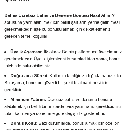
Betnis Ücretsiz Bahis ve Deneme Bonusu Nasıl Alınır?
sorusuna yanıt alabilmek için belirli şartların yerine getirilmesi
gerekmektedir. İşte bu bonusu almak için dikkat etmeniz
gereken temel koşullar:
Üyelik Aşaması:
İlk olarak Betnis platformuna üye olmanız
gerekmektedir. Üyelik işlemlerini tamamladıktan sonra, bonus
talebinde bulunabilirsiniz.
Doğrulama Süreci:
Kullanıcı kimliğinizi doğrulamanız istenir.
Bu aşama, bonusun güvenli bir şekilde alınabilmesi için
gereklidir.
Minimum Yatırım:
Ücretsiz bahis ve deneme bonusu
alabilmek için belirli bir miktarda para yatırmanız gereklidir. Bu
tutar, kampanya dönemine göre değişiklik gösterebilir.
Bonus Kodu:
Bazı durumlarda, bonus almak için özel bir