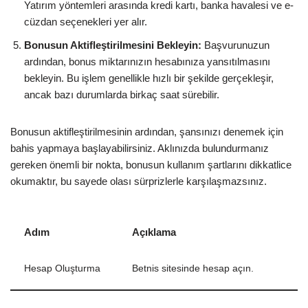
Yatırım yöntemleri arasında kredi kartı, banka havalesi ve e-
cüzdan seçenekleri yer alır.
Bonusun Aktifleştirilmesini Bekleyin:
Başvurunuzun
ardından, bonus miktarınızın hesabınıza yansıtılmasını
bekleyin. Bu işlem genellikle hızlı bir şekilde gerçekleşir,
ancak bazı durumlarda birkaç saat sürebilir.
Bonusun aktifleştirilmesinin ardından, şansınızı denemek için
bahis yapmaya başlayabilirsiniz. Aklınızda bulundurmanız
gereken önemli bir nokta, bonusun kullanım şartlarını dikkatlice
okumaktır, bu sayede olası sürprizlerle karşılaşmazsınız.
Adım
Açıklama
Hesap Oluşturma
Betnis sitesinde hesap açın.