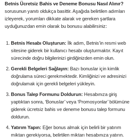
Betnis Ücretsiz Bahis ve Deneme Bonusu Nasıl Alınır?
sorusunun yanıtı oldukça basittir. Aşağıda belirtilen adımları
izleyerek, yorumları dikkate alarak ve gereken şartlara
uyduğunuzdan emin olarak bu bonusu alabilirsiniz:
Betnis Hesabı Oluşturun:
İlk adım, Betnis’in resmi web
sitesine giderek bir kullanıcı hesabı oluşturmaktır. Kayıt
sürecinde doğru bilgilerinizi girdiğinizden emin olun.
Gerekli Belgeleri Sağlayın:
Bazı bonuslar için kimlik
doğrulama süreci gerekmektedir. Kimliğinizi ve adresinizi
doğrulamak için gerekli belgeleri yükleyin.
Bonus Talep Formunu Doldurun:
Hesabınıza giriş
yaptıktan sonra, ‘Bonuslar’ veya ‘Promosyonlar’ bölümüne
giderek ücretsiz bahis ve deneme bonusu talep formunu
doldurun.
Yatırım Yapın:
Eğer bonus almak için belirli bir yatırım
miktarı gerekiyorsa, belirtilen miktarı hesabınıza yatırın.