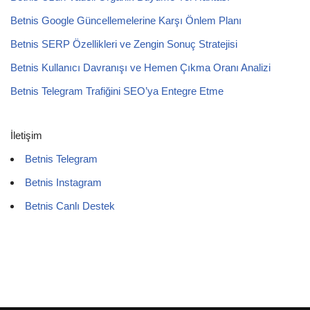
Betnis Google Güncellemelerine Karşı Önlem Planı
Betnis SERP Özellikleri ve Zengin Sonuç Stratejisi
Betnis Kullanıcı Davranışı ve Hemen Çıkma Oranı Analizi
Betnis Telegram Trafiğini SEO’ya Entegre Etme
İletişim
Betnis Telegram
Betnis Instagram
Betnis Canlı Destek