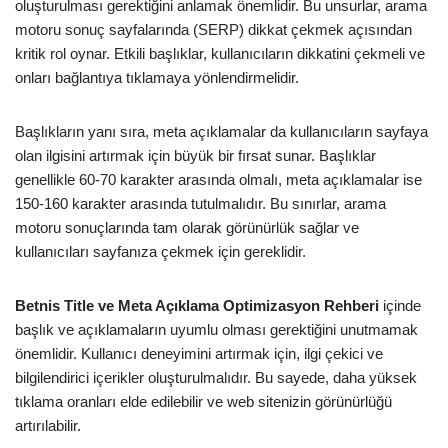
oluşturulması gerektiğini anlamak önemlidir. Bu unsurlar, arama
motoru sonuç sayfalarında (SERP) dikkat çekmek açısından
kritik rol oynar. Etkili başlıklar, kullanıcıların dikkatini çekmeli ve
onları bağlantıya tıklamaya yönlendirmelidir.
Başlıkların yanı sıra, meta açıklamalar da kullanıcıların sayfaya
olan ilgisini artırmak için büyük bir fırsat sunar. Başlıklar
genellikle 60-70 karakter arasında olmalı, meta açıklamalar ise
150-160 karakter arasında tutulmalıdır. Bu sınırlar, arama
motoru sonuçlarında tam olarak görünürlük sağlar ve
kullanıcıları sayfanıza çekmek için gereklidir.
Betnis Title ve Meta Açıklama Optimizasyon Rehberi
içinde
başlık ve açıklamaların uyumlu olması gerektiğini unutmamak
önemlidir. Kullanıcı deneyimini artırmak için, ilgi çekici ve
bilgilendirici içerikler oluşturulmalıdır. Bu sayede, daha yüksek
tıklama oranları elde edilebilir ve web sitenizin görünürlüğü
artırılabilir.