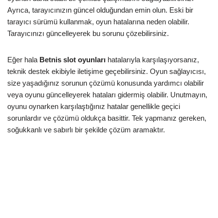
Ayrıca, tarayıcınızın güncel olduğundan emin olun. Eski bir
tarayıcı sürümü kullanmak, oyun hatalarına neden olabilir.
Tarayıcınızı güncelleyerek bu sorunu çözebilirsiniz.
Eğer hala
Betnis slot oyunları
hatalarıyla karşılaşıyorsanız,
teknik destek ekibiyle iletişime geçebilirsiniz. Oyun sağlayıcısı,
size yaşadığınız sorunun çözümü konusunda yardımcı olabilir
veya oyunu güncelleyerek hataları gidermiş olabilir. Unutmayın,
oyunu oynarken karşılaştığınız hatalar genellikle geçici
sorunlardır ve çözümü oldukça basittir. Tek yapmanız gereken,
soğukkanlı ve sabırlı bir şekilde çözüm aramaktır.