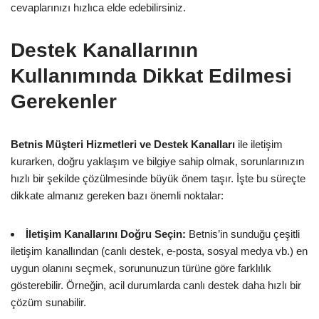
cevaplarınızı hızlıca elde edebilirsiniz.
Destek Kanallarının
Kullanımında Dikkat Edilmesi
Gerekenler
Betnis Müşteri Hizmetleri ve Destek Kanalları
ile iletişim
kurarken, doğru yaklaşım ve bilgiye sahip olmak, sorunlarınızın
hızlı bir şekilde çözülmesinde büyük önem taşır. İşte bu süreçte
dikkate almanız gereken bazı önemli noktalar:
İletişim Kanallarını Doğru Seçin:
Betnis’in sunduğu çeşitli
iletişim kanallından (canlı destek, e-posta, sosyal medya vb.) en
uygun olanını seçmek, sorununuzun türüne göre farklılık
gösterebilir. Örneğin, acil durumlarda canlı destek daha hızlı bir
çözüm sunabilir.