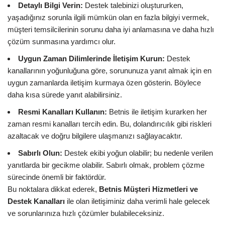
Detaylı Bilgi Verin:
Destek talebinizi oluştururken,
yaşadığınız sorunla ilgili mümkün olan en fazla bilgiyi vermek,
müşteri temsilcilerinin sorunu daha iyi anlamasına ve daha hızlı
çözüm sunmasına yardımcı olur.
Uygun Zaman Dilimlerinde İletişim Kurun:
Destek
kanallarının yoğunluğuna göre, sorununuza yanıt almak için en
uygun zamanlarda iletişim kurmaya özen gösterin. Böylece
daha kısa sürede yanıt alabilirsiniz.
Resmi Kanalları Kullanın:
Betnis ile iletişim kurarken her
zaman resmi kanalları tercih edin. Bu, dolandırıcılık gibi riskleri
azaltacak ve doğru bilgilere ulaşmanızı sağlayacaktır.
Sabırlı Olun:
Destek ekibi yoğun olabilir; bu nedenle verilen
yanıtlarda bir gecikme olabilir. Sabırlı olmak, problem çözme
sürecinde önemli bir faktördür.
Bu noktalara dikkat ederek,
Betnis Müşteri Hizmetleri ve
Destek Kanalları
ile olan iletişiminiz daha verimli hale gelecek
ve sorunlarınıza hızlı çözümler bulabileceksiniz.