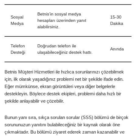
Betnis’in sosyal medya
Sosyal
15-30
hesapları üzerinden yanıt
Medya
Dakika
alabilirsiniz.
Telefon
Doğrudan telefon ile
Anında
Desteği
ulaşabileceğiniz destek hattı.
Betnis Müşteri Hizmetleri ile hızlıca sorunlarınızı çözebilmek
için, ilk olarak yaşadığınız problemi net bir şekilde ifade edin.
Eğer mümkünse, ekran görüntüleri veya diğer belgelerle
destekleyin. Böylece destek ekipleri, problemi daha hızlı bir
şekilde anlayabilir ve çözebilir.
Bunun yanı sıra, sıkça sorulan sorular (SSS) bölümü de birçok
sorununuzun yanıtını bulabileceğiniz bir kaynak olarak öne
çıkmaktadır. Bu bölümü ziyaret ederek zaman kazanabilir ve