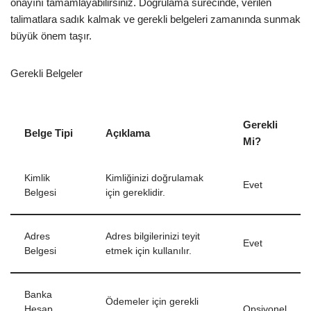
onayını tamamlayabilirsiniz. Doğrulama sürecinde, verilen
talimatlara sadık kalmak ve gerekli belgeleri zamanında sunmak
büyük önem taşır.
Gerekli Belgeler
Gerekli
Belge Tipi
Açıklama
Mi?
Kimlik
Kimliğinizi doğrulamak
Evet
Belgesi
için gereklidir.
Adres
Adres bilgilerinizi teyit
Evet
Belgesi
etmek için kullanılır.
Banka
Ödemeler için gerekli
Hesap
Opsiyonel