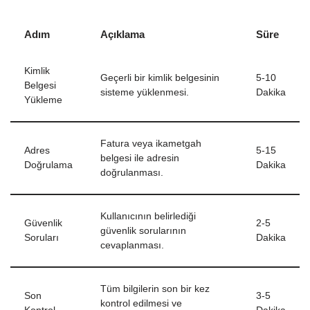
Adım
Açıklama
Süre
Kimlik
Geçerli bir kimlik belgesinin
5-10
Belgesi
sisteme yüklenmesi.
Dakika
Yükleme
Fatura veya ikametgah
Adres
5-15
belgesi ile adresin
Doğrulama
Dakika
doğrulanması.
Kullanıcının belirlediği
Güvenlik
2-5
güvenlik sorularının
Soruları
Dakika
cevaplanması.
Tüm bilgilerin son bir kez
Son
3-5
kontrol edilmesi ve