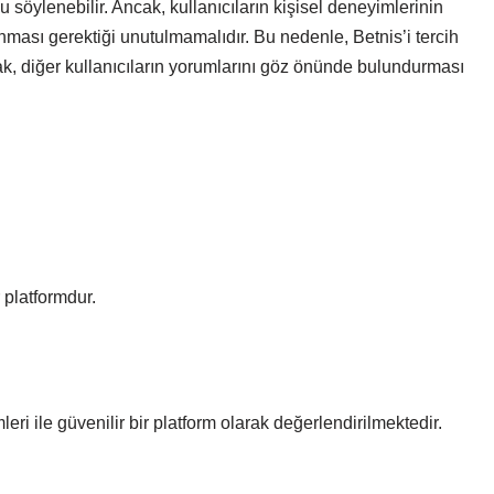
u söylenebilir. Ancak, kullanıcıların kişisel deneyimlerinin
unması gerektiği unutulmamalıdır. Bu nedenle, Betnis’i tercih
ak, diğer kullanıcıların yorumlarını göz önünde bulundurması
 platformdur.
eri ile güvenilir bir platform olarak değerlendirilmektedir.