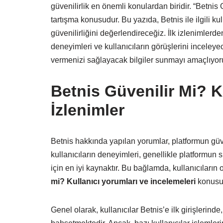
güvenilirlik en önemli konulardan biridir. “Betnis
tartışma konusudur. Bu yazıda, Betnis ile ilgili 
güvenilirliğini değerlendireceğiz. İlk izlenimler
deneyimleri ve kullanıcıların görüşlerini inceleyec
vermenizi sağlayacak bilgiler sunmayı amaçlıyor
Betnis Güvenilir Mi? Ku
İzlenimler
Betnis hakkında yapılan yorumlar, platformun güve
kullanıcıların deneyimleri, genellikle platformun 
için en iyi kaynaktır. Bu bağlamda, kullanıcılar
mi? Kullanıcı yorumları ve incelemeleri
konusun
Genel olarak, kullanıcılar Betnis’e ilk girişlerind