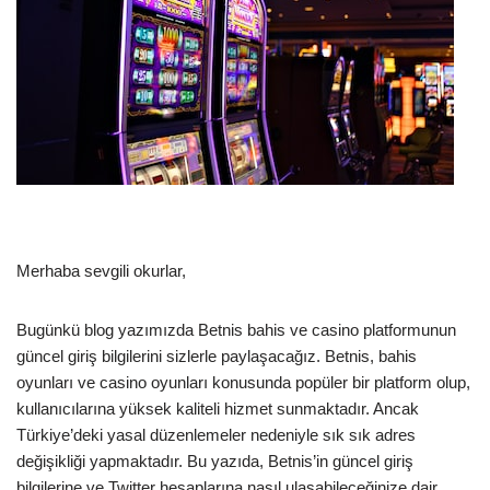
Merhaba sevgili okurlar,
Bugünkü blog yazımızda Betnis bahis ve casino platformunun
güncel giriş bilgilerini sizlerle paylaşacağız. Betnis, bahis
oyunları ve casino oyunları konusunda popüler bir platform olup,
kullanıcılarına yüksek kaliteli hizmet sunmaktadır. Ancak
Türkiye’deki yasal düzenlemeler nedeniyle sık sık adres
değişikliği yapmaktadır. Bu yazıda, Betnis’in güncel giriş
bilgilerine ve Twitter hesaplarına nasıl ulaşabileceğinize dair