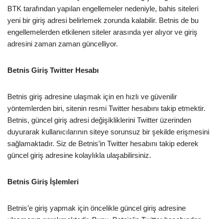
BTK tarafından yapılan engellemeler nedeniyle, bahis siteleri
yeni bir giriş adresi belirlemek zorunda kalabilir. Betnis de bu
engellemelerden etkilenen siteler arasında yer alıyor ve giriş
adresini zaman zaman güncelliyor.
Betnis Giriş Twitter Hesabı
Betnis giriş adresine ulaşmak için en hızlı ve güvenilir
yöntemlerden biri, sitenin resmi Twitter hesabını takip etmektir.
Betnis, güncel giriş adresi değişikliklerini Twitter üzerinden
duyurarak kullanıcılarının siteye sorunsuz bir şekilde erişmesini
sağlamaktadır. Siz de Betnis’in Twitter hesabını takip ederek
güncel giriş adresine kolaylıkla ulaşabilirsiniz.
Betnis Giriş İşlemleri
Betnis’e giriş yapmak için öncelikle güncel giriş adresine