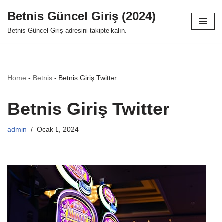
Betnis Güncel Giriş (2024)
İçeriğe
Betnis Güncel Giriş adresini takipte kalın.
geç
Home
-
Betnis
-
Betnis Giriş Twitter
Betnis Giriş Twitter
admin
Ocak 1, 2024