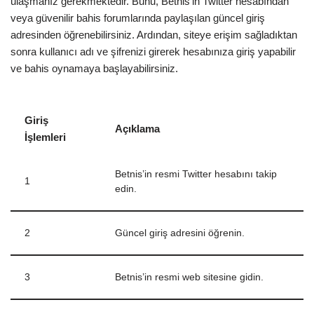
ulaşmanız gerekmektedir. Bunu, Betnis’in Twitter hesabından
veya güvenilir bahis forumlarında paylaşılan güncel giriş
adresinden öğrenebilirsiniz. Ardından, siteye erişim sağladıktan
sonra kullanıcı adı ve şifrenizi girerek hesabınıza giriş yapabilir
ve bahis oynamaya başlayabilirsiniz.
Giriş
Açıklama
İşlemleri
Betnis’in resmi Twitter hesabını takip
1
edin.
2
Güncel giriş adresini öğrenin.
3
Betnis’in resmi web sitesine gidin.