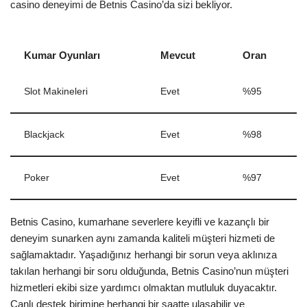
casino deneyimi de Betnis Casino’da sizi bekliyor.
Kumar Oyunları
Mevcut
Oran
Slot Makineleri
Evet
%95
Blackjack
Evet
%98
Poker
Evet
%97
Betnis Casino, kumarhane severlere keyifli ve kazançlı bir
deneyim sunarken aynı zamanda kaliteli müşteri hizmeti de
sağlamaktadır. Yaşadığınız herhangi bir sorun veya aklınıza
takılan herhangi bir soru olduğunda, Betnis Casino’nun müşteri
hizmetleri ekibi size yardımcı olmaktan mutluluk duyacaktır.
Canlı destek birimine herhangi bir saatte ulaşabilir ve