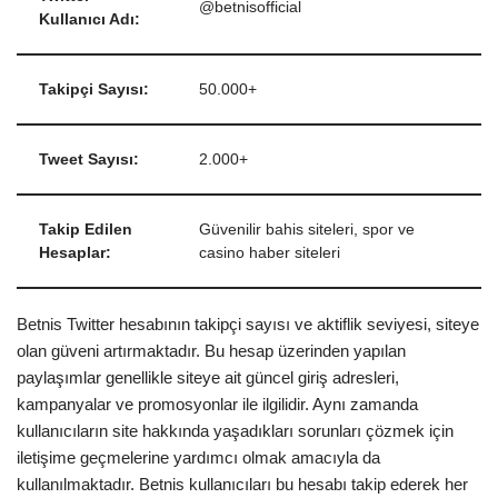
@betnisofficial
Kullanıcı Adı:
Takipçi Sayısı:
50.000+
Tweet Sayısı:
2.000+
Takip Edilen
Güvenilir bahis siteleri, spor ve
Hesaplar:
casino haber siteleri
Betnis Twitter hesabının takipçi sayısı ve aktiflik seviyesi, siteye
olan güveni artırmaktadır. Bu hesap üzerinden yapılan
paylaşımlar genellikle siteye ait güncel giriş adresleri,
kampanyalar ve promosyonlar ile ilgilidir. Aynı zamanda
kullanıcıların site hakkında yaşadıkları sorunları çözmek için
iletişime geçmelerine yardımcı olmak amacıyla da
kullanılmaktadır. Betnis kullanıcıları bu hesabı takip ederek her