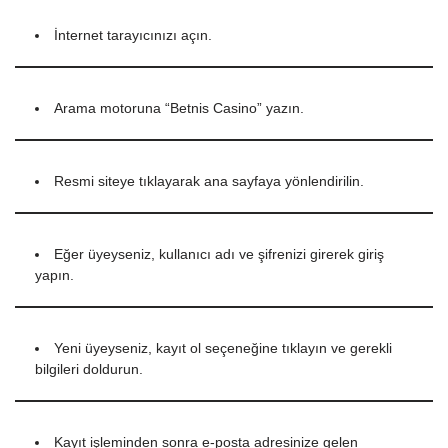
İnternet tarayıcınızı açın.
Arama motoruna “Betnis Casino” yazın.
Resmi siteye tıklayarak ana sayfaya yönlendirilin.
Eğer üyeyseniz, kullanıcı adı ve şifrenizi girerek giriş
yapın.
Yeni üyeyseniz, kayıt ol seçeneğine tıklayın ve gerekli
bilgileri doldurun.
Kayıt işleminden sonra e-posta adresinize gelen