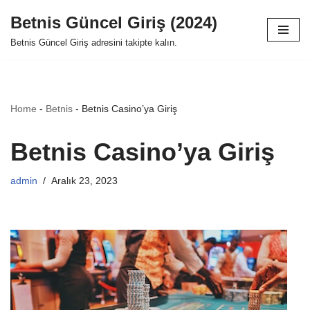
Betnis Güncel Giriş (2024)
İçeriğe
Betnis Güncel Giriş adresini takipte kalın.
geç
Home
-
Betnis
-
Betnis Casino’ya Giriş
Betnis Casino’ya Giriş
admin
Aralık 23, 2023