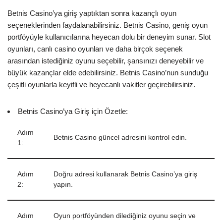
Betnis Casino’ya giriş yaptıktan sonra kazançlı oyun
seçeneklerinden faydalanabilirsiniz. Betnis Casino, geniş oyun
portföyüyle kullanıcılarına heyecan dolu bir deneyim sunar. Slot
oyunları, canlı casino oyunları ve daha birçok seçenek
arasından istediğiniz oyunu seçebilir, şansınızı deneyebilir ve
büyük kazançlar elde edebilirsiniz. Betnis Casino’nun sunduğu
çeşitli oyunlarla keyifli ve heyecanlı vakitler geçirebilirsiniz.
Betnis Casino’ya Giriş için Özetle:
Adım
Betnis Casino güncel adresini kontrol edin.
1:
Adım
Doğru adresi kullanarak Betnis Casino’ya giriş
2:
yapın.
Adım
Oyun portföyünden dilediğiniz oyunu seçin ve