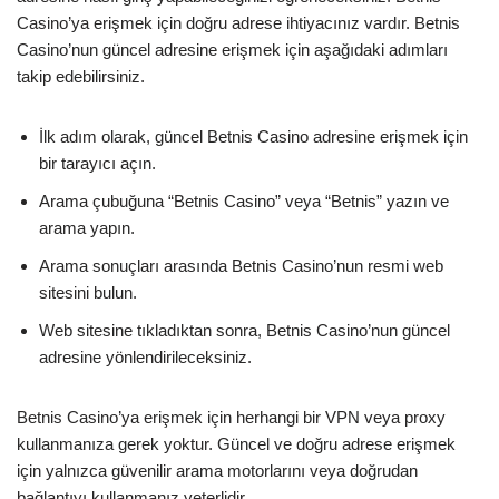
Casino’ya erişmek için doğru adrese ihtiyacınız vardır. Betnis
Casino’nun güncel adresine erişmek için aşağıdaki adımları
takip edebilirsiniz.
İlk adım olarak, güncel Betnis Casino adresine erişmek için
bir tarayıcı açın.
Arama çubuğuna “Betnis Casino” veya “Betnis” yazın ve
arama yapın.
Arama sonuçları arasında Betnis Casino’nun resmi web
sitesini bulun.
Web sitesine tıkladıktan sonra, Betnis Casino’nun güncel
adresine yönlendirileceksiniz.
Betnis Casino’ya erişmek için herhangi bir VPN veya proxy
kullanmanıza gerek yoktur. Güncel ve doğru adrese erişmek
için yalnızca güvenilir arama motorlarını veya doğrudan
bağlantıyı kullanmanız yeterlidir.