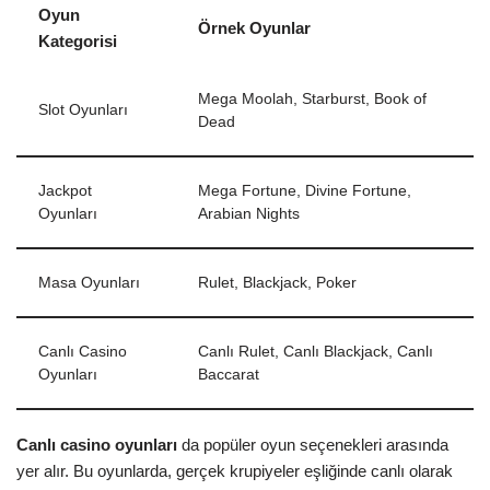
Oyun
Örnek Oyunlar
Kategorisi
Mega Moolah, Starburst, Book of
Slot Oyunları
Dead
Jackpot
Mega Fortune, Divine Fortune,
Oyunları
Arabian Nights
Masa Oyunları
Rulet, Blackjack, Poker
Canlı Casino
Canlı Rulet, Canlı Blackjack, Canlı
Oyunları
Baccarat
Canlı casino oyunları
da popüler oyun seçenekleri arasında
yer alır. Bu oyunlarda, gerçek krupiyeler eşliğinde canlı olarak