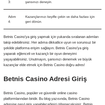
3:
şansınızı deneyin.
Adım
Kazançlarınızı keyifle çekin ve daha fazlası için
4:
geri dönün.
Betnis Casino’ya giriş yapmak için yukarıda sıralanan adımları
takip edebilirsiniz. Her adıma dikkatlice uyun ve sorunsuz bir
şekilde platforma erişim sağlayın. Betnis Casino’ya giriş
yaparak eğlenceli ve kazançlı bir oyun deneyimi
yaşayabilirsiniz. Unutmayın, şansınızı denemek ve büyük
kazançlar elde etmek için Betnis Casino doğru adres!
Betnis Casino Adresi Giriş
Betnis Casino, popüler ve güvenilir online casino
platformlarından biridir. Bu blog yazısında, Betnis Casino
adresine nasıl giriş yapabileceğinizi öğreneceksiniz. Betnis