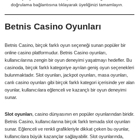
doğrulama bağlantısına tıklayarak üyeliğinizi tamamlayın.
Betnis Casino Oyunları
Betnis Casino, birçok farklı oyun seçeneği sunan popüler bir
online casino platformudur. Betnis Casino oyunları,
kullanıcılarına zengin bir oyun deneyimi yaşatmayı hedefler. Bu
casinoda, birçok farklı kategoriye ayrılan geniş oyun seçenekleri
bulunmaktadır. Slot oyunları, jackpot oyunları, masa oyunları,
canlı casino oyunları gibi birçok farklı kategori içerisinde yer alan
oyunlar, kullanıcılara eğlenceli ve kazançlı bir oyun deneyimi
sunar.
Slot oyunları
, casino dünyasının en popüler oyunlarından biridir.
Betnis Casino, kullanıcılarına birçok farklı temada slot oyunları
sunar. Eğlenceli ve renkli grafikleriyle dikkat çeken bu oyunlar,
kullanıcılara büyük kazançlar sağlayabilir. Slot oyunlarında,