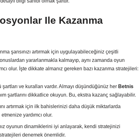
detaylı bilgi sahibi olmak şarttır.
osyonlar Ile Kazanma
ma şansınızı artırmak için uygulayabileceğiniz çeşitli
zca bonuslardan yararlanmakla kalmayıp, aynı zamanda oyun
ı olur. İşte dikkate almanız gereken bazı kazanma stratejileri:
artları ve kuralları vardır. Almayı düşündüğünüz her
Betnis
nım şartlarını dikkatlice okuyun. Bu, ekstra kazanç sağlayabilir.
 artırmak için ilk bahislerinizi daha düşük miktarlarda
e etmenize yardımcı olur.
z oyunun dinamiklerini iyi anlayarak, kendi stratejinizi
stratejileri denemek önemlidir.