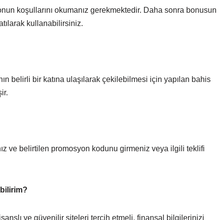
syonun koşullarını okumanız gerekmektedir. Daha sonra bonusun
tılarak kullanabilirsiniz.
ın belirli bir katına ulaşılarak çekilebilmesi için yapılan bahis
ir.
z ve belirtilen promosyon kodunu girmeniz veya ilgili teklifi
bilirim?
nslı ve güvenilir siteleri tercih etmeli, finansal bilgilerinizi