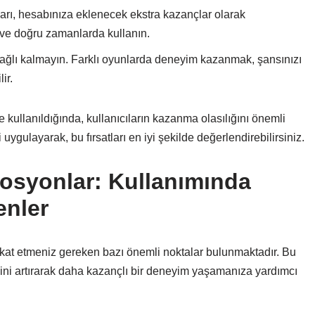
rı, hesabınıza eklenecek ekstra kazançlar olarak
 ve doğru zamanlarda kullanın.
ğlı kalmayın. Farklı oyunlarda deneyim kazanmak, şansınızı
ir.
de kullanıldığında, kullanıcıların kazanma olasılığını önemli
i uygulayarak, bu fırsatları en iyi şekilde değerlendirebilirsiniz.
osyonlar: Kullanımında
enler
kkat etmeniz gereken bazı önemli noktalar bulunmaktadır. Bu
ğini artırarak daha kazançlı bir deneyim yaşamanıza yardımcı