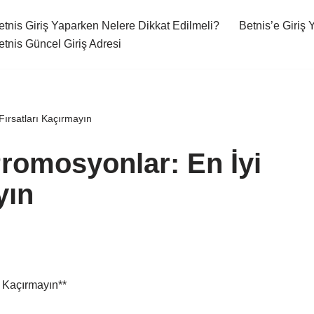
etnis Giriş Yaparken Nelere Dikkat Edilmeli?
Betnis’e Giriş
etnis Güncel Giriş Adresi
Fırsatları Kaçırmayın
romosyonlar: En İyi
yın
ı Kaçırmayın**