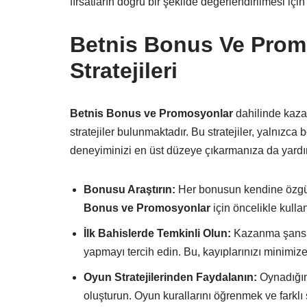
fırsatların doğru bir şekilde değerlendirilmesi için 
Betnis Bonus Ve Prom
Stratejileri
Betnis Bonus ve Promosyonlar
dahilinde kazan
stratejiler bulunmaktadır. Bu stratejiler, yalnı
deneyiminizi en üst düzeye çıkarmanıza da yardımc
Bonusu Araştırın:
Her bonusun kendine özgü ş
Bonus ve Promosyonlar
için öncelikle kulla
İlk Bahislerde Temkinli Olun:
Kazanma şansını
yapmayı tercih edin. Bu, kayıplarınızı minimiz
Oyun Stratejilerinden Faydalanın:
Oynadığını
oluşturun. Oyun kurallarını öğrenmek ve farklı 