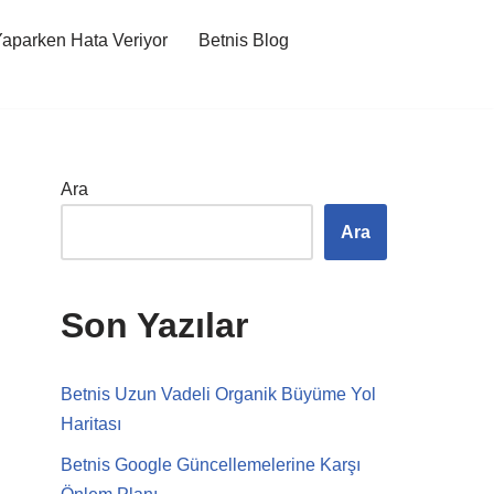
 Yaparken Hata Veriyor
Betnis Blog
Ara
Ara
Son Yazılar
Betnis Uzun Vadeli Organik Büyüme Yol
Haritası
Betnis Google Güncellemelerine Karşı