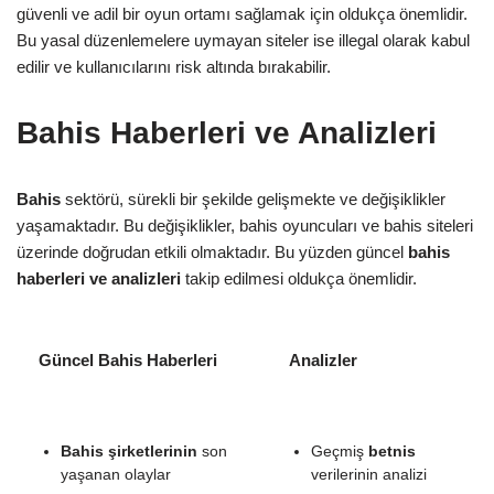
güvenli ve adil bir oyun ortamı sağlamak için oldukça önemlidir.
Bu yasal düzenlemelere uymayan siteler ise illegal olarak kabul
edilir ve kullanıcılarını risk altında bırakabilir.
Bahis Haberleri ve Analizleri
Bahis
sektörü, sürekli bir şekilde gelişmekte ve değişiklikler
yaşamaktadır. Bu değişiklikler, bahis oyuncuları ve bahis siteleri
üzerinde doğrudan etkili olmaktadır. Bu yüzden güncel
bahis
haberleri ve analizleri
takip edilmesi oldukça önemlidir.
Güncel Bahis Haberleri
Analizler
Bahis şirketlerinin
son
Geçmiş
betnis
yaşanan olaylar
verilerinin analizi