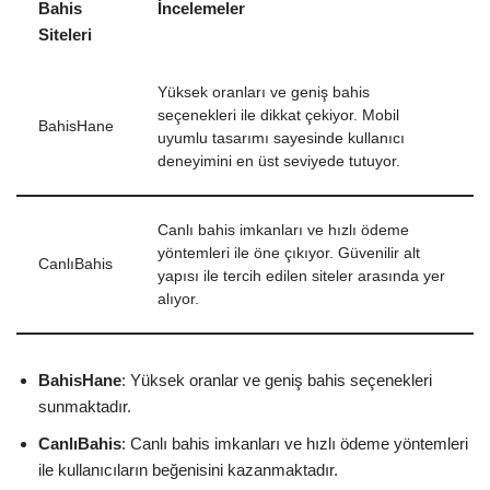
Bahis
İncelemeler
Siteleri
Yüksek oranları ve geniş bahis
seçenekleri ile dikkat çekiyor. Mobil
BahisHane
uyumlu tasarımı sayesinde kullanıcı
deneyimini en üst seviyede tutuyor.
Canlı bahis imkanları ve hızlı ödeme
yöntemleri ile öne çıkıyor. Güvenilir alt
CanlıBahis
yapısı ile tercih edilen siteler arasında yer
alıyor.
BahisHane
: Yüksek oranlar ve geniş bahis seçenekleri
sunmaktadır.
CanlıBahis
: Canlı bahis imkanları ve hızlı ödeme yöntemleri
ile kullanıcıların beğenisini kazanmaktadır.