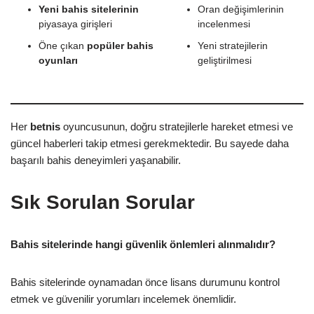
Yeni bahis sitelerinin
Oran değişimlerinin
piyasaya girişleri
incelenmesi
Öne çıkan
popüler bahis
Yeni stratejilerin
oyunları
geliştirilmesi
Her
betnis
oyuncusunun, doğru stratejilerle hareket etmesi ve
güncel haberleri takip etmesi gerekmektedir. Bu sayede daha
başarılı bahis deneyimleri yaşanabilir.
Sık Sorulan Sorular
Bahis sitelerinde hangi güvenlik önlemleri alınmalıdır?
Bahis sitelerinde oynamadan önce lisans durumunu kontrol
etmek ve güvenilir yorumları incelemek önemlidir.