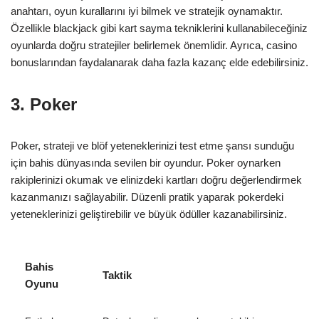
anahtarı, oyun kurallarını iyi bilmek ve stratejik oynamaktır.
Özellikle blackjack gibi kart sayma tekniklerini kullanabileceğiniz
oyunlarda doğru stratejiler belirlemek önemlidir. Ayrıca, casino
bonuslarından faydalanarak daha fazla kazanç elde edebilirsiniz.
3. Poker
Poker, strateji ve blöf yeteneklerinizi test etme şansı sunduğu
için bahis dünyasında sevilen bir oyundur. Poker oynarken
rakiplerinizi okumak ve elinizdeki kartları doğru değerlendirmek
kazanmanızı sağlayabilir. Düzenli pratik yaparak pokerdeki
yeteneklerinizi geliştirebilir ve büyük ödüller kazanabilirsiniz.
Bahis
Taktik
Oyunu