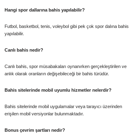
Hangi spor dallarına bahis yapılabilir?
Futbol, basketbol, ​​tenis, ​​voleybol gibi pek çok spor dalına bahis
yapılabilir.
Canlı bahis nedir?
Canlı bahis, spor müsabakaları oynanırken gerçekleştirilen ve
anlık olarak oranların değişebileceği bir bahis türüdür.
Bahis sitelerinde mobil uyumlu hizmetler nelerdir?
Bahis sitelerinde mobil uygulamalar veya tarayıcı üzerinden
erişilen mobil versiyonlar bulunmaktadır.
Bonus çevrim şartları nedir?