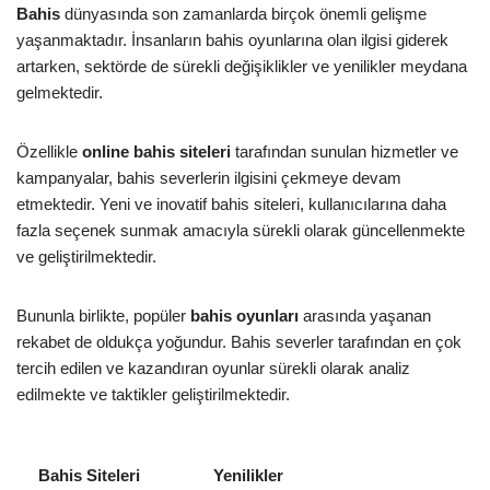
Bahis
dünyasında son zamanlarda birçok önemli gelişme
yaşanmaktadır. İnsanların bahis oyunlarına olan ilgisi giderek
artarken, sektörde de sürekli değişiklikler ve yenilikler meydana
gelmektedir.
Özellikle
online bahis siteleri
tarafından sunulan hizmetler ve
kampanyalar, bahis severlerin ilgisini çekmeye devam
etmektedir. Yeni ve inovatif bahis siteleri, kullanıcılarına daha
fazla seçenek sunmak amacıyla sürekli olarak güncellenmekte
ve geliştirilmektedir.
Bununla birlikte, popüler
bahis oyunları
arasında yaşanan
rekabet de oldukça yoğundur. Bahis severler tarafından en çok
tercih edilen ve kazandıran oyunlar sürekli olarak analiz
edilmekte ve taktikler geliştirilmektedir.
Bahis Siteleri
Yenilikler