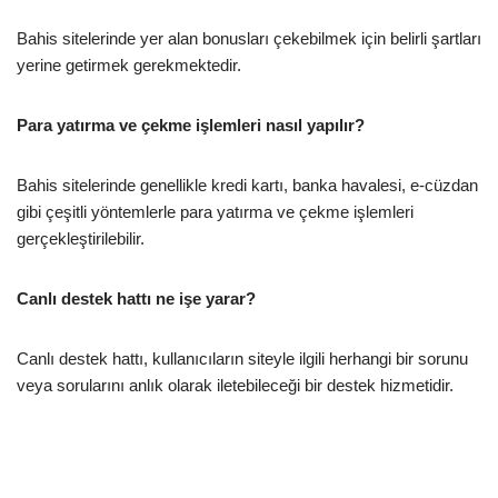
Bahis sitelerinde yer alan bonusları çekebilmek için belirli şartları
yerine getirmek gerekmektedir.
Para yatırma ve çekme işlemleri nasıl yapılır?
Bahis sitelerinde genellikle kredi kartı, banka havalesi, e-cüzdan
gibi çeşitli yöntemlerle para yatırma ve çekme işlemleri
gerçekleştirilebilir.
Canlı destek hattı ne işe yarar?
Canlı destek hattı, kullanıcıların siteyle ilgili herhangi bir sorunu
veya sorularını anlık olarak iletebileceği bir destek hizmetidir.