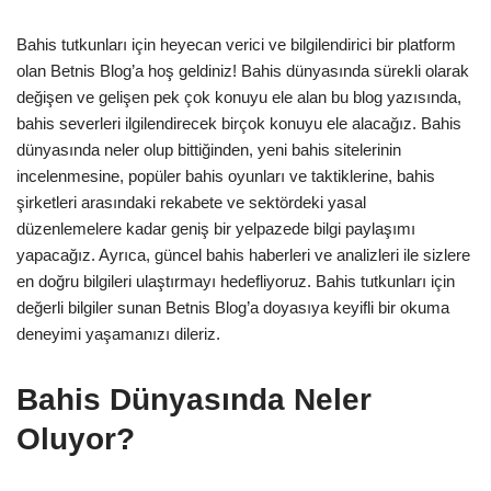
Bahis tutkunları için heyecan verici ve bilgilendirici bir platform
olan Betnis Blog’a hoş geldiniz! Bahis dünyasında sürekli olarak
değişen ve gelişen pek çok konuyu ele alan bu blog yazısında,
bahis severleri ilgilendirecek birçok konuyu ele alacağız. Bahis
dünyasında neler olup bittiğinden, yeni bahis sitelerinin
incelenmesine, popüler bahis oyunları ve taktiklerine, bahis
şirketleri arasındaki rekabete ve sektördeki yasal
düzenlemelere kadar geniş bir yelpazede bilgi paylaşımı
yapacağız. Ayrıca, güncel bahis haberleri ve analizleri ile sizlere
en doğru bilgileri ulaştırmayı hedefliyoruz. Bahis tutkunları için
değerli bilgiler sunan Betnis Blog’a doyasıya keyifli bir okuma
deneyimi yaşamanızı dileriz.
Bahis Dünyasında Neler
Oluyor?