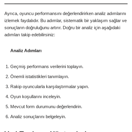
Ayrıca, oyuncu performansını değerlendirirken analiz adımlarını
izlemek faydalıdır. Bu adımlar, sistematik bir yaklaşım sağlar ve
sonuçların doğruluğunu artırır. Doğru bir analiz için aşağıdaki
adımları takip edebilirsiniz:
Analiz Adımları
Geçmiş performans verilerini toplayın.
Önemli istatistikleri tanımlayın.
Rakip oyuncularla karşılaştırmalar yapın.
Oyun koşullarını inceleyin.
Mevcut form durumunu değerlendirin.
Analiz sonuçlarını belgeleyin.