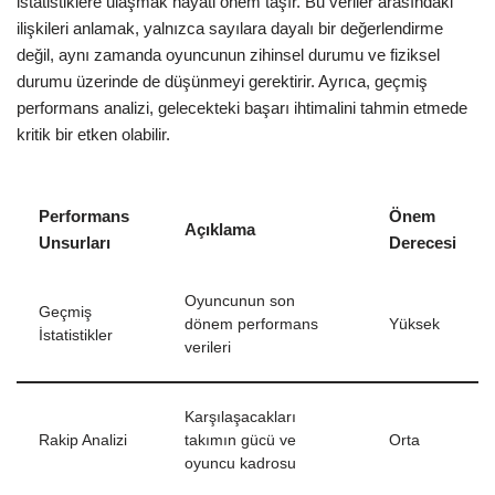
istatistiklere ulaşmak hayati önem taşır. Bu veriler arasındaki
ilişkileri anlamak, yalnızca sayılara dayalı bir değerlendirme
değil, aynı zamanda oyuncunun zihinsel durumu ve fiziksel
durumu üzerinde de düşünmeyi gerektirir. Ayrıca, geçmiş
performans analizi, gelecekteki başarı ihtimalini tahmin etmede
kritik bir etken olabilir.
Performans
Önem
Açıklama
Unsurları
Derecesi
Oyuncunun son
Geçmiş
dönem performans
Yüksek
İstatistikler
verileri
Karşılaşacakları
Rakip Analizi
takımın gücü ve
Orta
oyuncu kadrosu