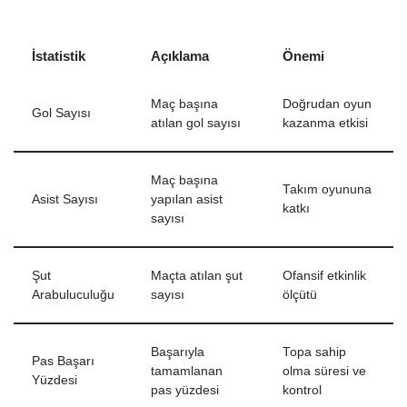
İstatistik
Açıklama
Önemi
Maç başına
Doğrudan oyun
Gol Sayısı
atılan gol sayısı
kazanma etkisi
Maç başına
Takım oyununa
Asist Sayısı
yapılan asist
katkı
sayısı
Şut
Maçta atılan şut
Ofansif etkinlik
Arabuluculuğu
sayısı
ölçütü
Başarıyla
Topa sahip
Pas Başarı
tamamlanan
olma süresi ve
Yüzdesi
pas yüzdesi
kontrol