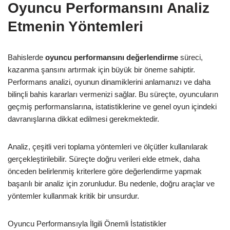
Oyuncu Performansını Analiz
Etmenin Yöntemleri
Bahislerde
oyuncu performansını değerlendirme
süreci,
kazanma şansını artırmak için büyük bir öneme sahiptir.
Performans analizi, oyunun dinamiklerini anlamanızı ve daha
bilinçli bahis kararları vermenizi sağlar. Bu süreçte, oyuncuların
geçmiş performanslarına, istatistiklerine ve genel oyun içindeki
davranışlarına dikkat edilmesi gerekmektedir.
Analiz, çeşitli veri toplama yöntemleri ve ölçütler kullanılarak
gerçekleştirilebilir. Süreçte doğru verileri elde etmek, daha
önceden belirlenmiş kriterlere göre değerlendirme yapmak
başarılı bir analiz için zorunludur. Bu nedenle, doğru araçlar ve
yöntemler kullanmak kritik bir unsurdur.
Oyuncu Performansıyla İlgili Önemli İstatistikler