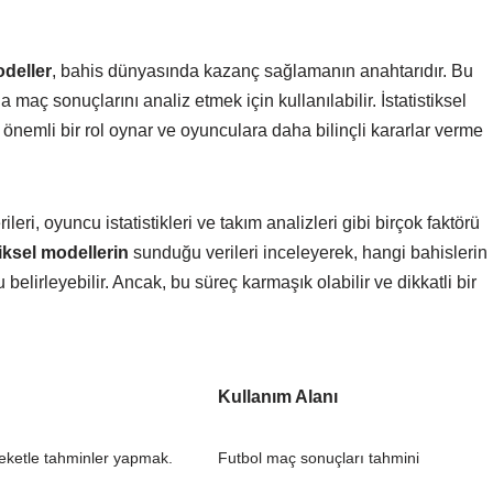
odeller
, bahis dünyasında kazanç sağlamanın anahtarıdır. Bu
 maç sonuçlarını analiz etmek için kullanılabilir. İstatistiksel
a önemli bir rol oynar ve oyunculara daha bilinçli kararlar verme
eri, oyuncu istatistikleri ve takım analizleri gibi birçok faktörü
tiksel modellerin
sunduğu verileri inceleyerek, hangi bahislerin
lirleyebilir. Ancak, bu süreç karmaşık olabilir ve dikkatli bir
Kullanım Alanı
eketle tahminler yapmak.
Futbol maç sonuçları tahmini