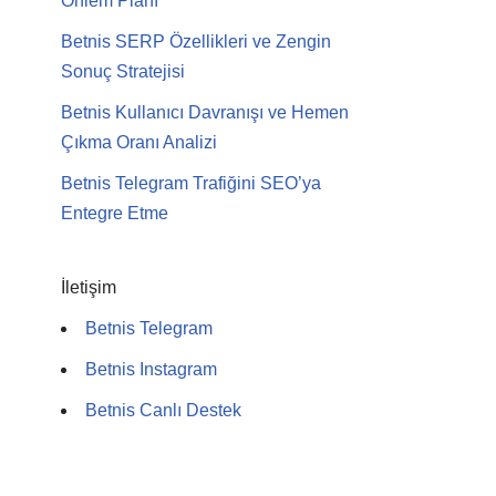
Önlem Planı
Betnis SERP Özellikleri ve Zengin
Sonuç Stratejisi
Betnis Kullanıcı Davranışı ve Hemen
Çıkma Oranı Analizi
Betnis Telegram Trafiğini SEO’ya
Entegre Etme
İletişim
Betnis Telegram
Betnis Instagram
Betnis Canlı Destek