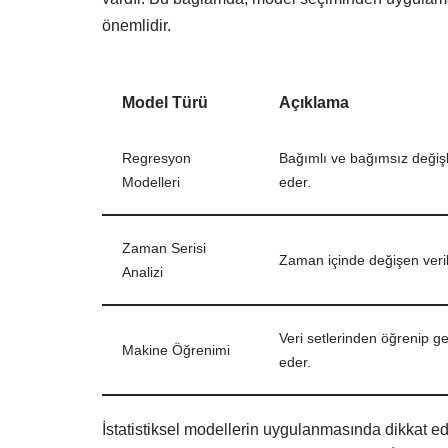
önemlidir.
Model Türü
Açıklama
Regresyon
Bağımlı ve bağımsız değişke
Modelleri
eder.
Zaman Serisi
Zaman içinde değişen veril
Analizi
Veri setlerinden öğrenip g
Makine Öğrenimi
eder.
İstatistiksel modellerin uygulanmasında dikkat edi