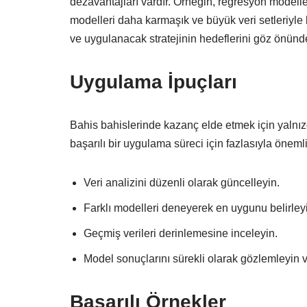
dezavantajları vardır. Örneğin, regresyon modeller
modelleri daha karmaşık ve büyük veri setleriyle
ve uygulanacak stratejinin hedeflerini göz önün
Uygulama İpuçları
Bahis bahislerinde kazanç elde etmek için yalnızc
başarılı bir uygulama süreci için fazlasıyla önemli
Veri analizini düzenli olarak güncelleyin.
Farklı modelleri deneyerek en uygunu belirley
Geçmiş verileri derinlemesine inceleyin.
Model sonuçlarını sürekli olarak gözlemleyin v
Başarılı Örnekler