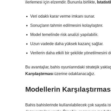
ilerlemesi için elzemdir. Bununla birlikte,
İstatist
Veri odaklı karar verme imkanı sunar.
Sonuçların tahmin edilmesini kolaylaştırır.
Model temelinde risk analizi yapılabilir.
Uzun vadede daha yüksek kazanç sağlar.
Verilerin daha etkili bir şekilde yönetilmesini d
Bu avantajlar, bahis oyunlarındaki stratejik yakl
Karşılaştırması
üzerine odaklanacağız.
Modellerin Karşılaştırmas
Bahis bahislerinde kullanılabilecek çok sayıda is