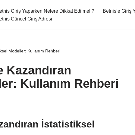
etnis Giriş Yaparken Nelere Dikkat Edilmeli?
Betnis’e Giriş
etnis Güncel Giriş Adresi
iksel Modeller: Kullanım Rehberi
e Kazandıran
ller: Kullanım Rehberi
andıran İstatistiksel