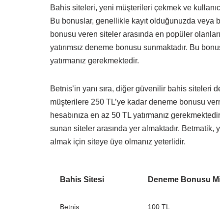
Bahis siteleri, yeni müşterileri çekmek ve kullan
Bu bonuslar, genellikle kayıt olduğunuzda veya be
bonusu veren siteler arasında en popüler olanlar
yatırımsız deneme bonusu sunmaktadır. Bu bonus
yatırmanız gerekmektedir.
Betnis’in yanı sıra, diğer güvenilir bahis sitele
müşterilere 250 TL’ye kadar deneme bonusu verm
hesabınıza en az 50 TL yatırmanız gerekmektedir
sunan siteler arasında yer almaktadır. Betmatik
almak için siteye üye olmanız yeterlidir.
Bahis Sitesi
Deneme Bonusu Mi
Betnis
100 TL