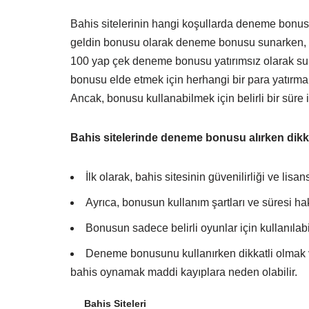
Bahis sitelerinin hangi koşullarda deneme bonusu
geldin bonusu olarak deneme bonusu sunarken, bazı
100 yap çek deneme bonusu yatırımsız olarak sunu
bonusu elde etmek için herhangi bir para yatırma
Ancak, bonusu kullanabilmek için belirli bir süre
Bahis sitelerinde deneme bonusu alırken dikk
İlk olarak, bahis sitesinin güvenilirliği ve lisa
Ayrıca, bonusun kullanım şartları ve süresi hak
Bonusun sadece belirli oyunlar için kullanılab
Deneme bonusunu kullanırken dikkatli olmak v
bahis oynamak maddi kayıplara neden olabilir.
Bahis Siteleri