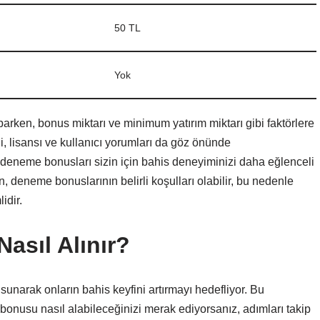
50 TL
Yok
rken, bonus miktarı ve minimum yatırım miktarı gibi faktörlere
ği, lisansı ve kullanıcı yorumları da göz önünde
, deneme bonusları sizin için bahis deneyiminizi daha eğlenceli
, deneme bonuslarının belirli koşulları olabilir, bu nedenle
idir.
asıl Alınır?
ar sunarak onların bahis keyfini artırmayı hedefliyor. Bu
 bonusu nasıl alabileceğinizi merak ediyorsanız, adımları takip