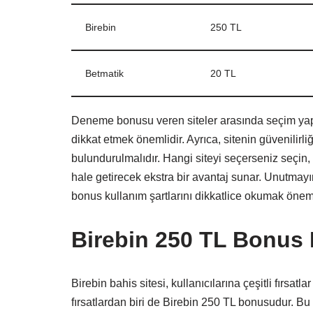
Birebin
250 TL
Betmatik
20 TL
Deneme bonusu veren siteler arasında seçim yapa
dikkat etmek önemlidir. Ayrıca, sitenin güvenilirli
bulundurulmalıdır. Hangi siteyi seçerseniz seçin
hale getirecek ekstra bir avantaj sunar. Unutmayın
bonus kullanım şartlarını dikkatlice okumak öneml
Birebin 250 TL Bonus N
Birebin bahis sitesi, kullanıcılarına çeşitli fırsatl
fırsatlardan biri de Birebin 250 TL bonusudur. Bu