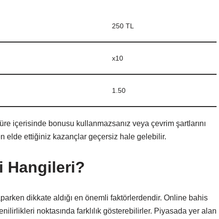
250 TL
x10
1.50
u süre içerisinde bonusu kullanmazsanız veya çevrim şartlarını
de ettiğiniz kazançlar geçersiz hale gelebilir.
i Hangileri?
 yaparken dikkate aldığı en önemli faktörlerdendir. Online bahis
lirlikleri noktasında farklılık gösterebilirler. Piyasada yer alan