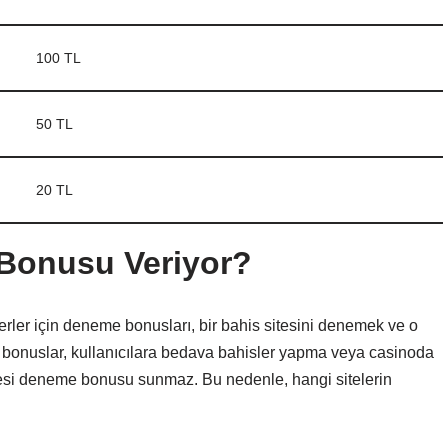
100 TL
50 TL
20 TL
 Bonusu Veriyor?
ler için deneme bonusları, bir bahis sitesini denemek ve o
 Bu bonuslar, kullanıcılara bedava bahisler yapma veya casinoda
tesi deneme bonusu sunmaz. Bu nedenle, hangi sitelerin