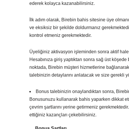
ederek kolayca kazanabilirsiniz.
İlk adım olarak, Birebin bahis sitesine üye olmanı
ve eksiksiz bir şekilde doldurmanız gerekmektedi
kontrol etmeniz gerekmektedir.
Üyeliğiniz aktivasyon işleminden sonra aktif hal
Hesabınıza giriş yaptıktan sonra sağ üst köşede
noktada, Birebin müşteri hizmetlerine bağlanarak 
talebinizin detaylarını anlatacak ve size gerekli 
Bonus talebinizin onaylandıktan sonra, Birebin 
Bonusunuzu kullanarak bahis yaparken dikkat et
çevrim şartlarını yerine getirmeniz gerekmekted
ettiğiniz kazançları çekebilirsiniz.
Bonus Şartları